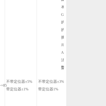
本产品的法兰连接尺寸符合国家
GB9115.9－88、PN64
的采用的JB78－59《铸铁法
的连接尺寸基本一致,可以
换。
JISB2001－1984
ANSIB16.5－1981
法兰连接：FF、PR、RJ和
型号编制说明：
不带定位器±5%
不带定位器±3%
不带定位器±3% 带
~+85
±1
带定位器±1%
带定位器1%
定位器0.4%