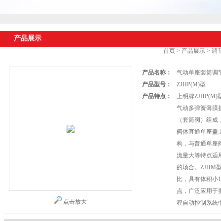
产品展示
首页
>
产品展示
>
调
产品名称：
气动单座套筒调
产品型号：
ZJHP(M)型
产品特点：
上明牌ZJHP(
气动多弹簧薄膜
（套筒阀）组成
阀体直通单座盖
构，与普通单座
流量大等特点适
的场合。ZJHM
比，具有体积小1/
点，广泛应用于
点击放大
程自动控制系统