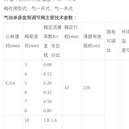
阀作用型式：气一开式，气一关式
气动单座套筒调节阀
主要技术参数：
额定流量
额定行
固有
环
公称通
阀座直
系数Kv
程(mm)
薄膜有效
可调
温
径(mm)
径(mm)
面积cm2
直
等百
比
度
线
分比
3
0.08
4
0.12
G3/4
5
0.20
10
220
6
0.32
7
0.50
8
0.80
10
1.8
1.6