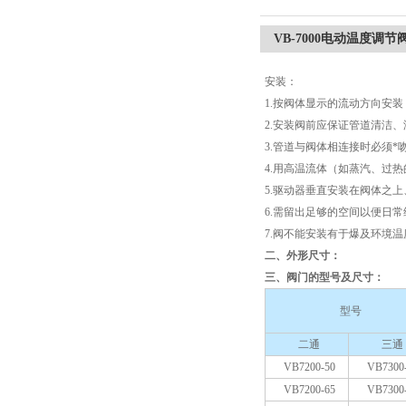
VB-7000电动温度调节
安装：
1.按阀体显示的流动方向安装
2.安装阀前应保证管道清洁
3.管道与阀体相连接时必须*
4.用高温流体（如蒸汽、过
5.驱动器垂直安装在阀体之
6.需留出足够的空间以便日
7.阀不能安装有于爆及环境温
二、外形尺寸：
三、阀门的型号及尺寸：
型号
二通
三通
VB7200-50
VB7300
VB7200-65
VB7300