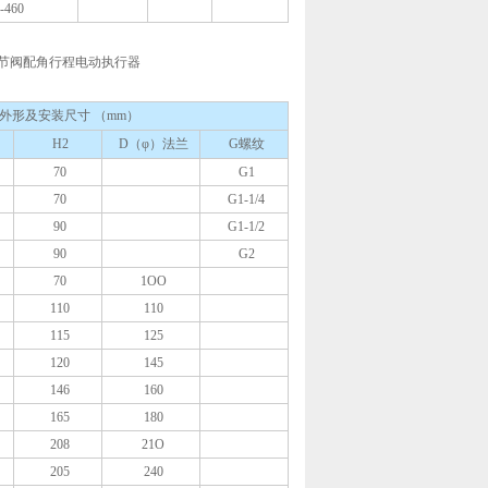
-460
动调节阀配角行程电动执行器
外形及安装尺寸 （mm）
H2
D（φ）法兰
G螺纹
70
G1
70
G1-1/4
90
G1-1/2
90
G2
70
1OO
110
110
115
125
120
145
146
160
165
180
208
21O
205
240