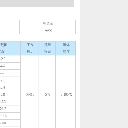
铝合金
黄铜
量范围
工作
流量
流体
0/h）
压力
误差
温度
-2.9
-4-7
7-7
12.1
20.4
30.8
PN16
5％
0-100℃
45.3
70-7
101.8
-360