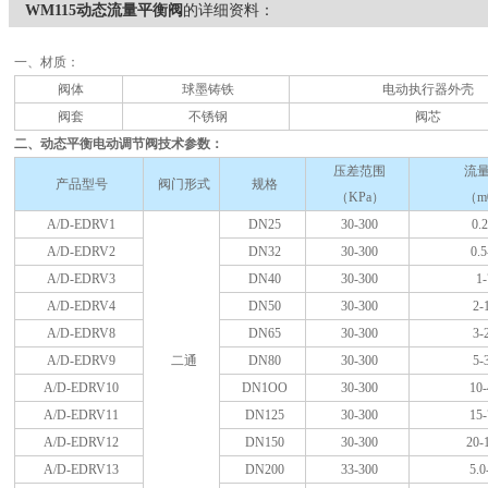
WM115动态流量平衡阀
的详细资料：
一、材质：
阀体
球墨铸铁
电动执行器外壳
阀套
不锈钢
阀芯
二、动态平衡电动调节阀技术参数：
压差范围
流
产品型号
阀门形式
规格
（KPa）
（m
A/D-EDRV1
DN25
30-300
0.2
A/D-EDRV2
DN32
30-300
0.5
A/D-EDRV3
DN40
30-300
1-
A/D-EDRV4
DN50
30-300
2-
A/D-EDRV8
DN65
30-300
3-
A/D-EDRV9
二通
DN80
30-300
5-
A/D-EDRV10
DN1OO
30-300
10-
A/D-EDRV11
DN125
30-300
15-
A/D-EDRV12
DN150
30-300
20-
A/D-EDRV13
DN200
33-300
5.0