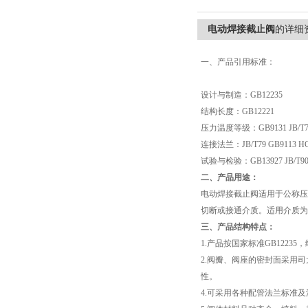
电动焊接截止阀
的详细
一、产品引用标准：
设计与制造：GB12235
结构长度：GB12221
压力温度等级：GB9131 JB/T74
连接法兰：JB/T79 GB9113 HG2
试验与检验：GB13927 JB/T90
二、产品用途：
电动焊接截止阀适用于公称压力P
切断或接通介质。适用介质为
三、产品结构特点：
1.产品按国家标准GB1223
2.阀瓣、阀座的密封面采用司
性。
4.可采用各种配管法兰标准