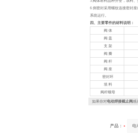
5.阀体材料品种齐全，填料
6.倒密封采用螺纹连接密封
系统运行。
四、主要零件的材料说明：
阀 体
阀 盖
支 架
阀 瓣
阀 杆
阀 座
密封环
填 料
阀杆螺母
如果你对
电动焊接截止阀
感
产品：