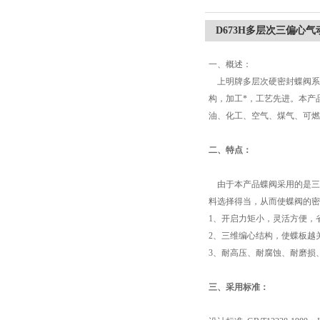
D673H多层次三偏心气
一、概述：
上明牌多层次硬密封蝶阀系
构，加工*，工艺先进。本产
油、化工、空气、煤气、可燃
二、特点
：
由于本产品蝶阀采用的是三
料选择得当，从而使蝶阀的密
1、开启力矩小，灵活方便，
2、三维编心结构，使蝶板越
3、耐高压、耐腐蚀、耐磨损
三、采用标准
：