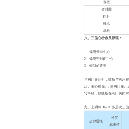
蝶板
密封圈
阀杆
轴承
填料
八、三偏心特点及原理
：
1、偏离管道中心
2、偏离密封面中心
3、倾斜的锥形
当阀门开启时，蝶板与阀座在
活。偏心锥面3，使阀门在开
转半径，故蝶板在阀门关闭时
九、上明牌D673H多层次三
长度
公称通径
标准值