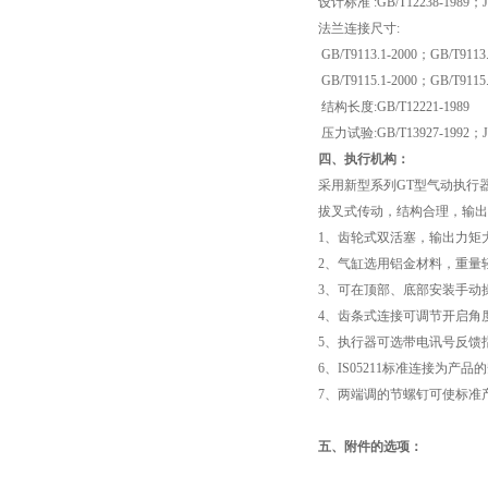
设计标准 :GB/T12238-1989；JB
法兰连接尺寸:
GB/T9113.1-2000；GB/T9113.
GB/T9115.1-2000；GB/T9115.
结构长度:GB/T12221-1989
压力试验:GB/T13927-1992；JB
四、执行机构：
采用新型系列GT型气动执行
拔叉式传动，结构合理，输出
1、齿轮式双活塞，输出力矩
2、气缸选用铝金材料，重量
3、可在顶部、底部安装手动
4、齿条式连接可调节开启角
5、执行器可选带电讯号反馈
6、IS05211标准连接为产
7、两端调的节螺钉可使标准产
五、附件的选项
：