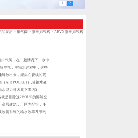
1
2
产品展示
>
排气阀
>
微量排气阀
> ARVX微量排气阀
微量排气阀，在一般情况下，水中
溶解空气，主输水过程中，这些
地释放出来，聚集在管线的高
AIR POCKET）,使输水变
输水能力可因此下降约5——
能就是排除这2VOL%的溶解空
于高层建筑，厂区内配管，小
或改善系统的输水效率及节约