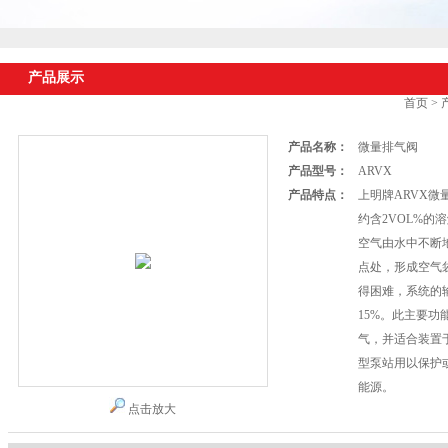
产品展示
首页
>
产品名称：
微量排气阀
产品型号：
ARVX
产品特点：
上明牌ARVX
约含2VOL%的
空气由水中不断
点处，形成空气袋（
得困难，系统的
15%。此主要功
气，并适合装置
型泵站用以保护
能源。
点击放大