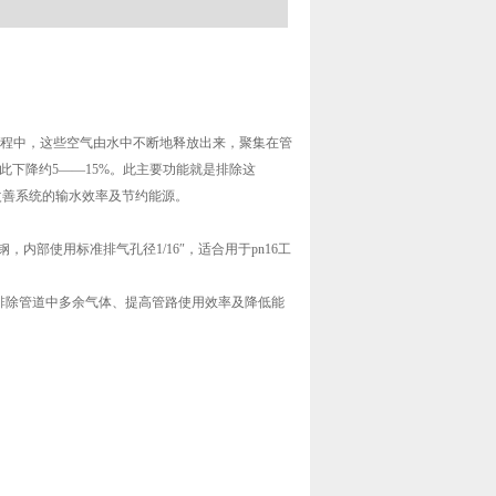
过程中，这些空气由水中不断地释放出来，聚集在管
因此下降约5——15%。此主要功能就是排除这
改善系统的输水效率及节约能源。
部使用标准排气孔径1/16″，适合用于pn16工
排除管道中多余气体、提高管路使用效率及降低能