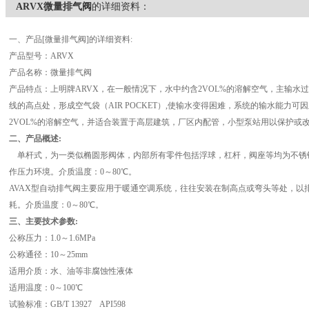
ARVX微量排气阀
的详细资料：
一
、
产品[微量排气阀]的详细资料:
产品型号：ARVX
产品名称：微量排气阀
产品特点：上明牌ARVX，在一般情况下，水中约含2VOL%的溶解空气，主输水
线的高点处，形成空气袋（AIR POCKET）,使输水变得困难，系统的输水能力可
2VOL%的溶解空气，并适合装置于高层建筑，厂区内配管，小型泵站用以保护或
二、产品概述:
单杆式，为一类似椭圆形阀体，内部所有零件包括浮球，杠杆，阀座等均为不锈钢，内
作压力环境。介质温度：0～80℃。
AVAX型自动排气阀主要应用于暖通空调系统，往往安装在制高点或弯头等处，以
耗。介质温度：0～80℃。
三
、
主要技术参数:
公称压力：1.0～1.6MPa
公称通径：10～25mm
适用介质：水、油等非腐蚀性液体
适用温度：0～100℃
试验标准：GB/T 13927 API598