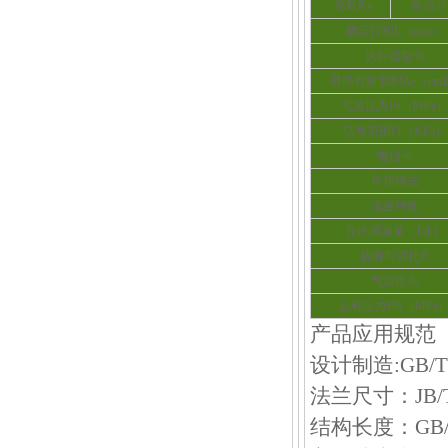
系数Kv
等百分
额定行程L（mm）
执行器型号
薄膜有效面积Ae（cm
气源压力Ps（MPa）
信号范围Pr（KPa）
电信号
作用模式
流量特性
允许泄漏量（L/h）
固有可调比R
气源接头
公称压力PN（MPa
产品应用规范
设计制造:GB/T4
法兰尺寸：JB/T7
结构长度：GB/T1