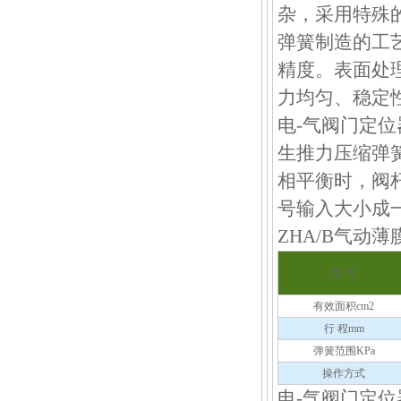
杂，采用特殊的
弹簧制造的工
精度。表面处
力均匀、稳定
电-气阀门定
生推力压缩弹
相平衡时，阀
号输入大小成
ZHA/B气动
型 号
有效面积cm2
行 程mm
弹簧范围KPa
操作方式
电-气阀门定位