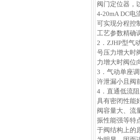
阀门定位器，以
4-20mA 
可实现分程控
工艺参数精确
2．ZJHP型
号压力增大时
力增大时阀位
3．气动单座
许泄漏小且阀
4．直通低流
具有密闭性能
阀容量大、流
振性能强等特
于阀结构上的
为明显，因而