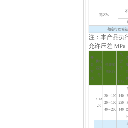
死区%
额定行程偏差
注：本产品执行G
允许压差 MPa
气
开
执行
源
关
弹簧范
器型
压
方
围KPa
号
力
式
KPa
20～100
140
ZHA
20～100
250
-22
40～200
140