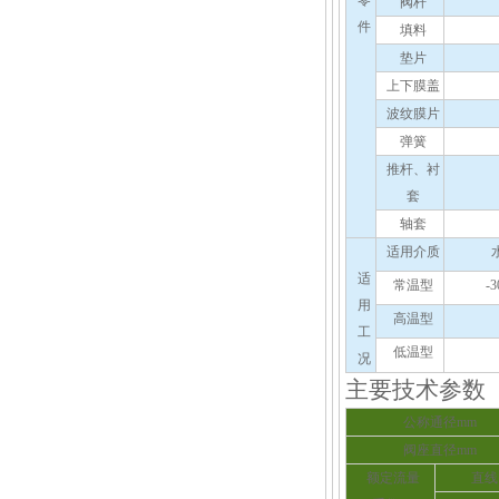
零
阀杆
件
填料
垫片
上下膜盖
波纹膜片
弹簧
推杆、衬
套
轴套
适用介质
适
常温型
-
用
高温型
工
低温型
况
主要技术参数
公称通径mm
阀座直径mm
额定流量
直线