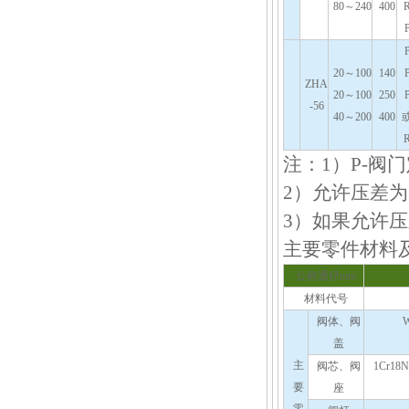
80～240
400
20～100
140
ZHA
20～100
250
-56
40～200
400
注：1）P-阀门
2）允许压差为阀
3）如果允许压
主要零件材料
公称通径mm
材料代号
阀体、阀
盖
主
阀芯、阀
1Cr1
要
座