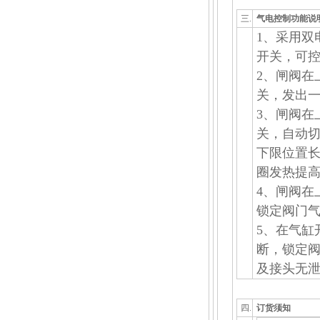
三.
气电控制功能说
1、采用双
开关，可
2、闸阀在
关，发出
3、闸阀在
关，自动
下限位置
圈发热提
4、闸阀在
锁定阀门
5、在气缸
断，锁定
及接头无
四.
订货须知