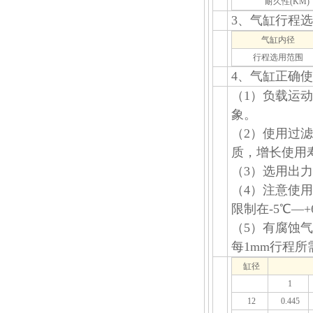
耐久性(KM)
3、气缸行程
气缸内径
行程选用范围
4、气缸正确
（1）负载运
象。
（2）使用过
质，增长使用
（3）选用出
（4）注意使
限制在-5℃—+
（5）有腐蚀
每1mm行程所
缸径
1
12
0.445