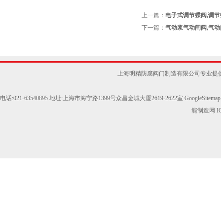
上一篇：
电子式调节蝶阀,调节
下一篇：
气动浆气动闸阀,气动
上海明精防腐阀门制造有限公司专业提供Z
电话:021-63540895 地址:上海市海宁路1399号众昌金城大厦2619-2622室
GoogleSitemap
能制造网
I