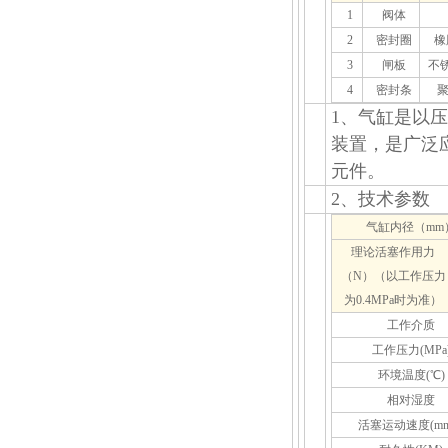
1
阀体
2
密封圈
橡
3
闸板
不
4
密封条
1、气缸是以
装置，是广泛
元件。
2、技术参数
气缸内径（mm
理论活塞作用力
（N）（以工作压力
为0.4MPa时为准）
工作介质
工作压力(MPa
环境温度(℃)
相对湿度
活塞运动速度(mm/