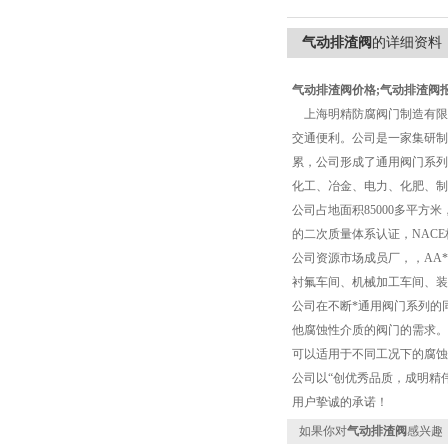
气动排渣阀
的详细资料
气动排渣阀价格;气动排渣阀报
上海明精防腐阀门制造有限公
交通便利。公司是一家集研制
累，公司形成了通用阀门系列
化工、冶金、电力、化肥、制
公司占地面积85000多平方米，
的二次质量体系认证，NAC
公司资源市场成员厂，，AA
衬氟车间、机械加工车间、装
公司在不断*通用阀门系列的
他腐蚀性介质的阀门的需求。通过在
可以适用于不同工况下的腐蚀
公司以“创优秀品质，成明精
用户挚诚的承诺！
如果你对
气动排渣阀
感兴趣