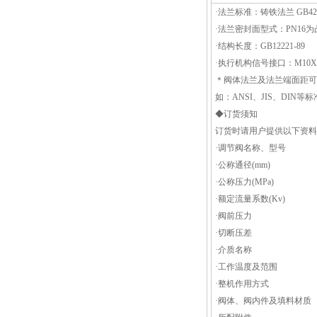
·法兰标准：铸铁法兰 GB4216-
·法兰密封面型式：PN16为
·结构长度：GB12221-89
·执行机构信号接口：M10X
＊阀体法兰及法兰端面距可
如：ANSI、JIS、DIN等标
◆订货须知
订货时请用户提供以下资料
·调节阀名称、型号
·公称通径(mm)
·公称压力(MPa)
·额定流量系数(Kv)
·阀前压力
·切断压差
·介质名称
·工作温度及范围
·整机作用方式
·阀体、阀内件及填料材质