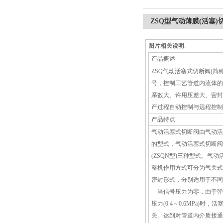
ZSQ型气动薄膜(活塞)
图片相关说明
:
产品概述
ZSQ气动活塞式切断阀(
号，控制工艺管道内流体的
系数大、许用压差大、密封
产过程自动控制与远程控制
产品特点
气动活塞式切断阀由气动活
的型式，气动活塞式切断阀可
(ZSQN型)三种型式。气
整机作用方式可分为气关式
密封形式，分别适用于不同
当信号压力为零，由于弹簧
压力(0.4～0.6MPa
关。达到对管道内介质接通