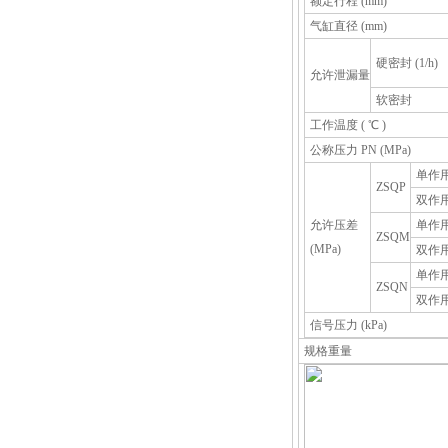
额定行程 (mm)
气缸直径 (mm)
硬密封 (1/h)
允许泄漏量
软密封
工作温度 ( ℃ )
公称压力 PN (MPa)
单作
ZSQP
双作
允许压差
单作
ZSQM
(MPa)
双作
单作
ZSQN
双作
信号压力 (kPa)
规格重量