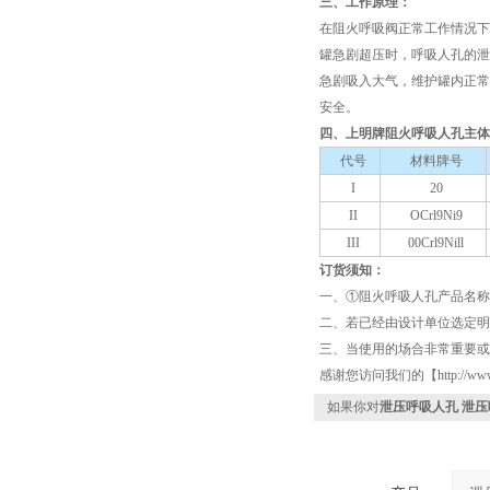
三、工作原理：
在阻火呼吸阀正常工作情况下
罐急剧超压时，呼吸人孔的泄
急剧吸入大气，维护罐内正常
安全。
四、上明牌阻火呼吸人孔主体
代号
材料牌号
I
20
II
OCrl9Ni9
III
00Crl9Nill
订货须知：
一、①阻火呼吸人孔产品名称
二、若已经由设计单位选定明
三、当使用的场合非常重要或
感谢您访问我们的【http://w
如果你对
泄压呼吸人孔 泄