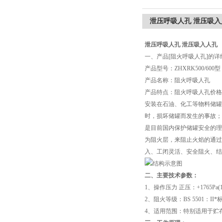
泄压呼吸人孔 泄压吸入
泄压呼吸人孔 泄压吸入人孔
一、产品[阻火呼吸人孔]的详
产品型号：ZHXRK500/600型
产品名称：阻火呼吸人孔
产品特点：阻火呼吸人孔价格
安装在石油、化工等物料储罐
时，损坏储罐而发生的事故；
是目前国内保护储罐安全的理
为阻火层，来阻止火焰的通过
入、工闭灵活、安全阻火、结
二、主要技术参数：
1、操作压力 正压：+1765Pa(1
2、阻火等级：BS 5501：II
4、适用范围：特别适用于贮