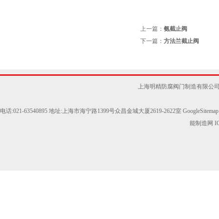
上一篇：
氨截止阀
下一篇：
方法兰截止阀
上海明精防腐阀门制造有限公
电话:021-63540895 地址:上海市海宁路1399号众昌金城大厦2619-2622室
GoogleSitemap
能制造网
I