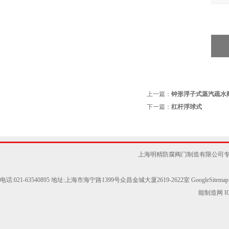
上一篇：
钟形浮子式蒸汽疏水
下一篇：
杠杆浮球式
上海明精防腐阀门制造有限公司
电话:021-63540895 地址:上海市海宁路1399号众昌金城大厦2619-2622室
GoogleSitemap
能制造网
I