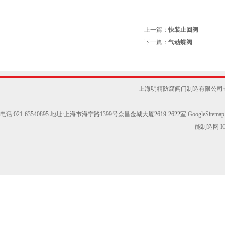
上一篇：
快装止回阀
下一篇：
气动蝶阀
上海明精防腐阀门制造有限公司
电话:021-63540895 地址:上海市海宁路1399号众昌金城大厦2619-2622室
GoogleSitemap
能制造网
I