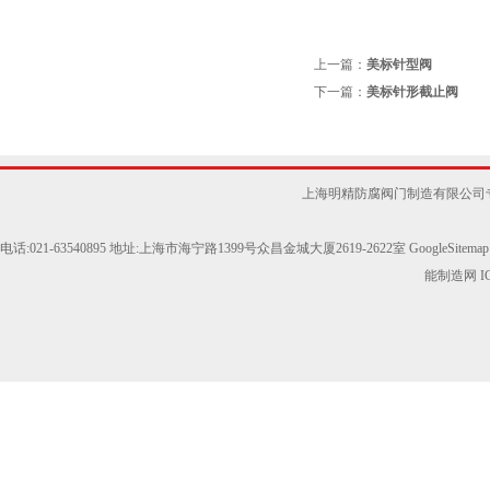
上一篇：
美标针型阀
下一篇：
美标针形截止阀
上海明精防腐阀门制造有限公司
电话:021-63540895 地址:上海市海宁路1399号众昌金城大厦2619-2622室
GoogleSitemap
能制造网
I