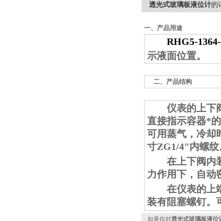
透光式玻璃板液位计
的
一、产品用途
RHG5-136
示液面位置。
二、产品结构
仪表的上下阀上
直接指示容器*
可用蒸气，冷却
寸ZG1/4"内螺
在上下阀内装有
力作用下，自动
在仪表的上端针
装有阻塞螺钉。
如果你对
透光式玻璃板液位