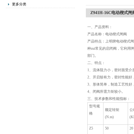
更多分类
Z941H-16C电动楔式闸
一、产品资料：
产品名称：电动楔式闸阀
产品特点：上明牌电动楔式闸
种zui常见的启闭阀，它利
部门。
二、特点：
1、流体阻力小，密封面受介
2、开启较有力，密封性能好
3、形体简单，制造工艺性好
4、闭阀所需力矩较小。
三、技术参数和性能指标：
型号规
额定转矩
公
格
(N.m)
(K
Z5
50
20