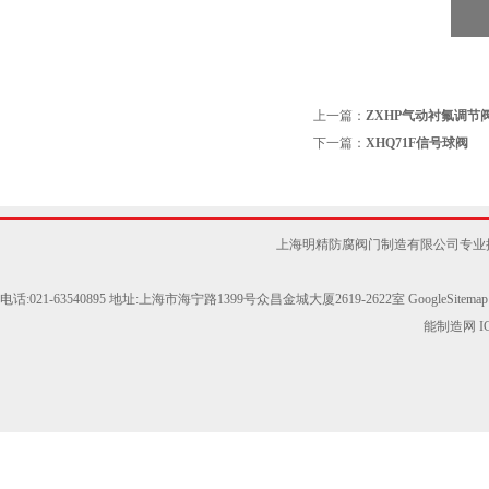
上一篇：
ZXHP气动衬氟调节
下一篇：
XHQ71F信号球阀
上海明精防腐阀门制造有限公司专业提
电话:021-63540895 地址:上海市海宁路1399号众昌金城大厦2619-2622室
GoogleSitemap
能制造网
I