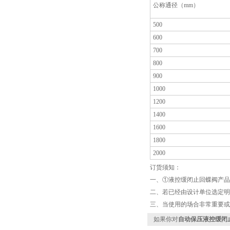
公称通径（mm）
500
600
700
800
900
1000
1200
1400
1600
1800
2000
订货须知：
一、①液控缓闭止回蝶阀产品
二、若已经由设计单位选定明
三、当使用的场合非常重要或
如果你对
自动保压液控缓闭