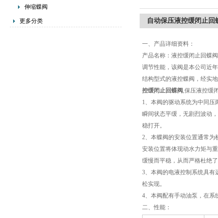
伸缩蝶阀
自动保压液控缓闭止回
更多分类
一、产品详细资料：
产品名称：液控缓闭止回蝶阀
调节性能，该阀是本公司近年
结构型式的液控蝶阀，经实
控缓闭止回蝶阀
,保压液控缓
1、本阀的驱动系统为中同压
瞬间状态平缓，无剧烈波动，
稳打开。
2、本蝶阀的安装位置通常为
安装位置将体现动水力矩与重
缓慢而平稳，从而严格杜绝了
3、本阀的电液控制系统具有
松实现。
4、本阀配有手动油泵，在系
二、性能：