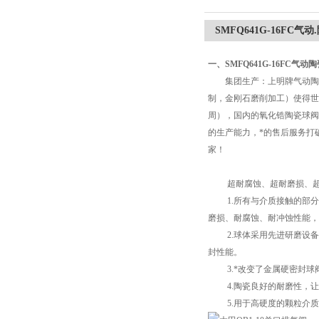
SMFQ641G-16FC气
一、SMFQ641G-16FC气
集团生产：上明牌气动陶瓷球
制，金刚石磨削加工）使得世
周），国内的氧化锆陶瓷球阀
的生产能力，*的售后服务打
家！
超耐腐蚀、超耐磨损、超耐
1.所有与介质接触的部分均
磨损、耐腐蚀、耐冲蚀性能，
2.球体采用先进研磨设备及
封性能。
3.*改变了金属硬密封球
4.陶瓷良好的耐磨性，让本
5.用于高硬度的颗粒介质，