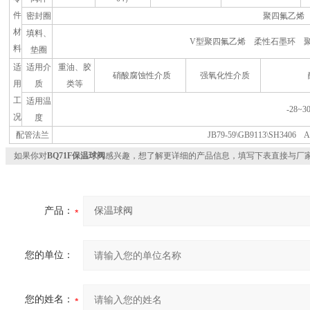
件
密封圈
聚四氟乙烯
材
填料、
V型聚四氟乙烯 柔性石墨环 
料
垫圈
适
适用介
重油、胶
硝酸腐蚀性介质
强氧化性介质
用
质
类等
工
适用温
-28~3
况
度
配管法兰
JB79-59\GB9113\SH3406 
如果你对
BQ71F保温球阀
感兴趣，想了解更详细的产品信息，填写下表直接与厂
产品：
您的单位：
您的姓名：