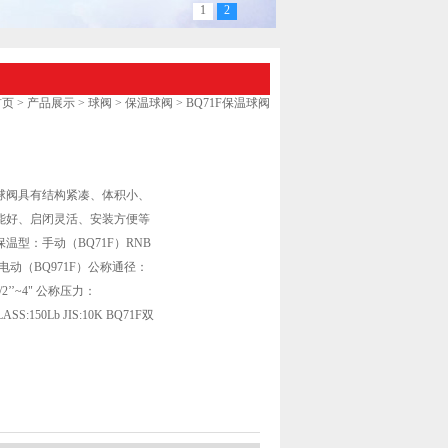
1
2
首页
>
产品展示
>
球阀
>
保温球阀
> BQ71F保温球阀
球阀具有结构紧凑、体积小、
能好、启闭灵活、安装方便等
温型：手动（BQ71F）RNB
F）电动（BQ971F）公称通径：
1/2’’~4" 公称压力：
LASS:150Lb JIS:10K BQ71F双