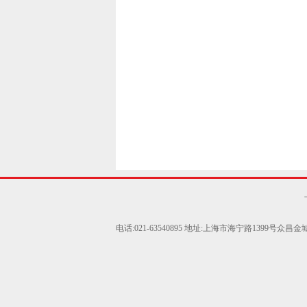
电话:021-63540895 地址:上海市海宁路1399号众昌金城