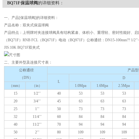
BQ71F保温球阀
的详细资料：
一、产品[保温球阀]的详细资料：
产品名称：双夹式保温球阀
产品特点：上明牌对夹连接球阀具有结构紧凑、体积小、重理轻、密封性能好、启
（BQ71F）RNB FCL（BQ671F）电动（BQ971F）公称通径：DN15-100mm?? 1/2’’~4
JIS:10K BQ71F双夹式
二、主要外型及连接尺寸表
：
公称通径
产品型
（DN）
D
L
（mm）
（in）
1.0Mpa
1.6Mpa
2.5Mpa
15
1/2’’
40
53
53
53
20
3/4’’
45
63
63
63
25
1’’
50
73
73
73
32
11/4’’
60
84
84
84
40
11/2’’
70
94
94
94
50
2’’
80
109
109
109