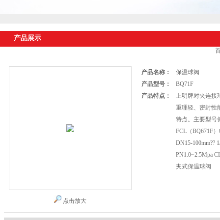
产品展示
产品名称：
保温球阀
产品型号：
BQ71F
产品特点：
上明牌对夹连接
重理轻、密封性
特点。主要型号保
FCL（BQ671
DN15-100mm?? 
PN1.0~2.5Mpa C
夹式保温球阀
点击放大