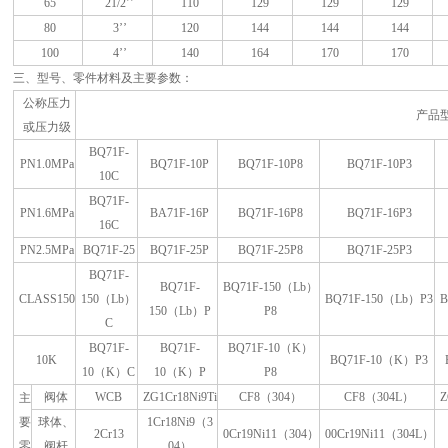
65
21/2’’
110
129
129
129
80
3’’
120
144
144
144
100
4’’
140
164
170
170
三、型号、零件材料及主要参数
：
公称压力
产品
或压力级
BQ71F-
PN1.0MPa
BQ71F-10P
BQ71F-10P8
BQ71F-10P3
10C
BQ71F-
PN1.6MPa
BA71F-16P
BQ71F-16P8
BQ71F-16P3
16C
PN2.5MPa
BQ71F-25
BQ71F-25P
BQ71F-25P8
BQ71F-25P3
BQ71F-
BQ71F-
BQ71F-150（Lb）
CLASS150
150（Lb）
BQ71F-150（Lb）P3
B
150（Lb）P
P8
C
BQ71F-
BQ71F-
BQ71F-10（K）
10K
BQ71F-10（K）P3
10（K）C
10（K）P
P8
阀体
WCB
ZG1Cr18Ni9Ti
CF8（304）
CF8（304L）
Z
主
要
球体、
1Cr18Ni9（3
2Cr13
0Cr19Ni11（304）
00Cr19Ni11（304L）
零
阀杆
04）