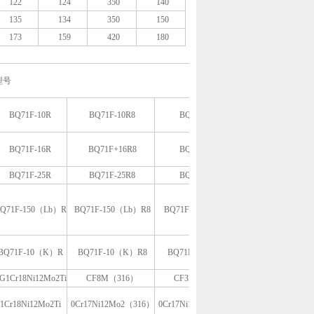
122
124
350
140
135
134
350
150
173
159
420
180
型号
BQ71F-10R
BQ71F-10R8
BQ71F-10R3
BQ71F-16R
BQ71F+16R8
BQ71F-16R3
BQ71F-25R
BQ71F-25R8
BQ71F-25R3
Q71F-150（Lb）R
BQ71F-150（Lb）R8
BQ71F-150（Lb）R3
BQ71F-10（K）R
BQ71F-10（K）R8
BQ71F-10（K）R3
G1Cr18Ni12Mo2Ti
CF8M（316）
CF3M（316L）
1Cr18Ni12Mo2Ti
0Cr17Ni12Mo2（316）
0Cr17Ni12Mo2（316L）