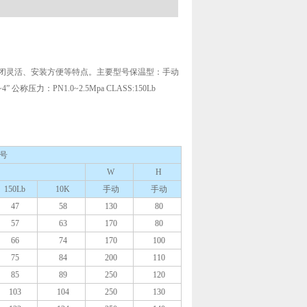
闭灵活、安装方便等特点。主要型号保温型：手动
” 公称压力：PN1.0~2.5Mpa CLASS:150Lb
号
W
H
150Lb
10K
手动
手动
47
58
130
80
57
63
170
80
66
74
170
100
75
84
200
110
85
89
250
120
103
104
250
130