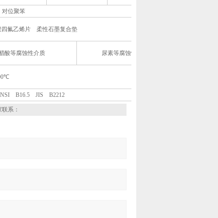
 对位聚笨
聚四氟乙烯片 柔性石墨复合垫
醋酸等腐蚀性介质
尿素等腐蚀性介质
00℃
ANSI B16.5 JIS B2212
家联系：