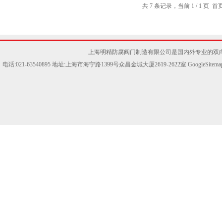
共 7 条记录，当前 1 / 1 
上海明精防腐阀门制造有限公司是国内外专业的双
电话:021-63540895 地址:上海市海宁路1399号众昌金城大厦2619-2622室
GoogleSitema