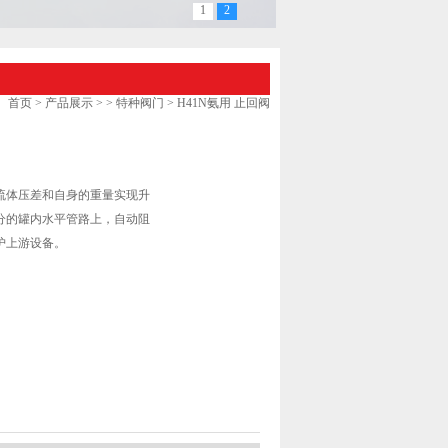
1
2
首页
>
产品展示
>
>
特种阀门
> H41N氨用 止回阀
流体压差和自身的重量实现升
分的罐内水平管路上，自动阻
护上游设备。