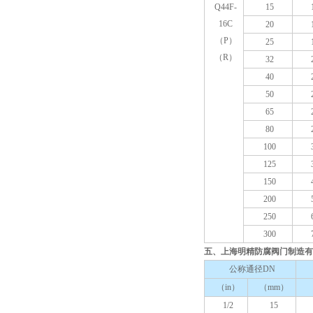
Q44F-
15
16C
20
（P）
25
（R）
32
40
50
65
80
100
125
150
200
250
300
五、上海明精防腐阀门制造有限
公称通径DN
（in）
（mm）
1/2
15