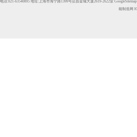
电话:021-63540895 地址:上海市海宁路1399号众昌金城大厦2619-2622室
GoogleSitemap
能制造网
I