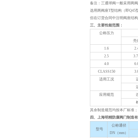
备注：三通球阀一般采用两阀
选用两阀座T型结构（即Q4
但在订货合同中注明阀座结构
三、主要性能范围：
公称压力
壳
1.6
2.
2.5
3.
4.0
6.
CLASS150
3.
适用工况
应用规范
其余制造规范均按本厂标准；
四、上海明精防腐阀门制造有限公
公称通径
型号
DN（mm）