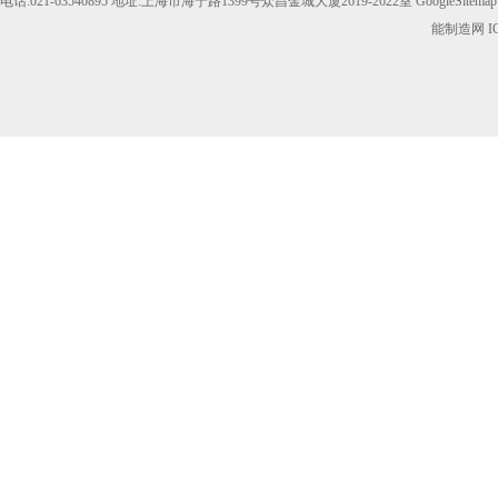
电话:021-63540895 地址:上海市海宁路1399号众昌金城大厦2619-2622室
GoogleSitemap
能制造网
I