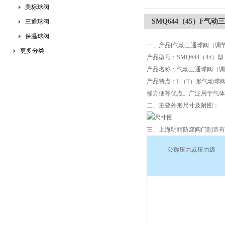
美标球阀
SMQ644（45）F气动
三通球阀
保温球阀
一、产品[气动三通球阀（调节
更多分类
产品型号：SMQ644（45）型
产品名称：气动三通球阀（调
产品特点：L（T）形气动球
修方便等优点。广泛用于气体
二、主要外形尺寸及附图：
三、上海明精防腐阀门制造有
公称压力或压力级