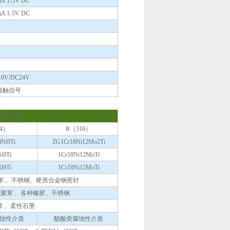
A 1-5V DC
A 1-5V DC
10V/DC24V
源触信号
-DN800
04）
R（316）
Ni9Ti
ZG1Cr18Ni12Mo2Ti
i9Ti
1Cr18Ni12MoTi
i9Ti
1Cr18Ni12MoTi
苯 、不锈钢、硬质合金钢密封
位聚苯 、各种橡胶、不锈钢
烯 、柔性石墨
蚀性介质
醋酸类腐蚀性介质