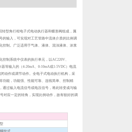
回转型角行程电子式电动执行器和蝶形阀组成，属
号的输入，可实现对工艺管路中流体介质的比例调
化控制。广泛适用于气体、液体、混浊液体、浓浆
控制系统中仪表的执行单元，以AC220V、
输入的（4-20mA、0-10mA或1-5VDC）电流
成启闭动作或调节动作。全电子式电动执行机构，采
等功能，功能强、性能可靠、连线简单、控制精
，通过输入电流信号或电压信号，将此转变成与输
信号对应一定的转角，实现比例动作，故有较好的调
型
管螺纹式