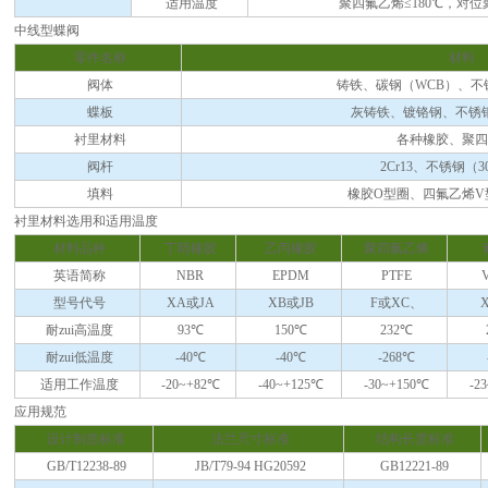
适用温度
聚四氟乙烯≤180℃，对位聚
中线型蝶阀
零件名称
材料
阀体
铸铁、碳钢（WCB）、不锈
蝶板
灰铸铁、镀铬钢、不锈钢（
衬里材料
各种橡胶、聚四
阀杆
2Cr13、不锈钢（3
填料
橡胶O型圈、四氟乙烯V
衬里材料选用和适用温度
材料品种
丁晴橡胶
乙丙橡胶
聚四氟乙烯
英语简称
NBR
EPDM
PTFE
型号代号
XA或JA
XB或JB
F或XC、
耐zui高温度
93℃
150℃
232℃
耐zui低温度
-40℃
-40℃
-268℃
适用工作温度
-20~+82℃
-40~+125℃
-30~+150℃
-2
应用规范
设计制造标准
法兰尺寸标准
结构长度标准
GB/T12238-89
JB/T79-94 HG20592
GB12221-89