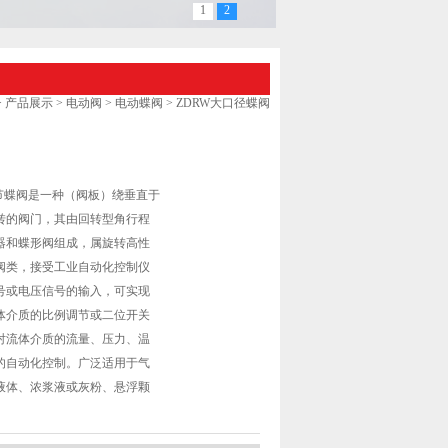
1
2
>
产品展示
>
电动阀
>
电动蝶阀
> ZDRW大口径蝶阀
调节蝶阀是一种（阀板）绕垂直于
转的阀门，其由回转型角行程
器和蝶形阀组成，属旋转高性
阀类，接受工业自动化控制仪
号或电压信号的输入，可实现
体介质的比例调节或二位开关
对流体介质的流量、压力、温
的自动化控制。广泛适用于气
液体、浓浆液或灰粉、悬浮颗