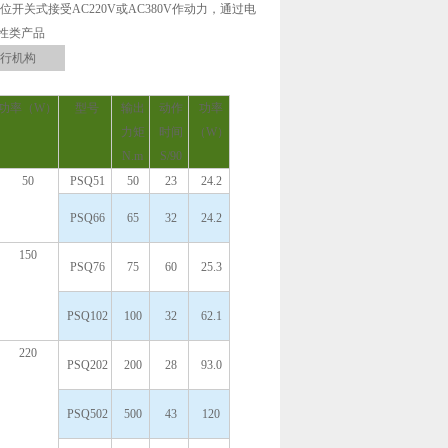
关式接受AC220V或AC380V作动力，通过电
性类产品
执行机构
功率（W）
型号
输出
动作
功率
力矩
时间
（W）
N.m
S/90
50
PSQ51
50
23
24.2
PSQ66
65
32
24.2
150
PSQ76
75
60
25.3
PSQ102
100
32
62.1
220
PSQ202
200
28
93.0
PSQ502
500
43
120