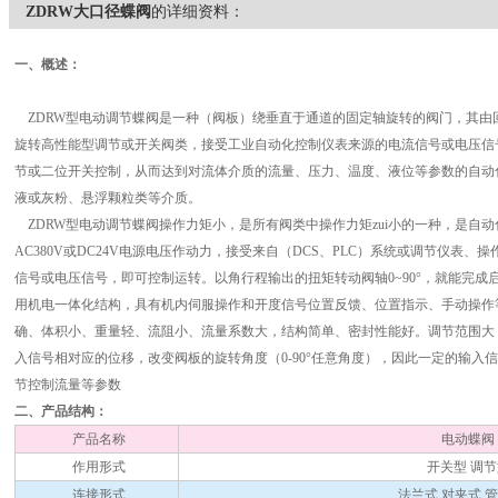
ZDRW大口径蝶阀
的详细资料：
一、概述：
ZDRW型电动调节蝶阀是一种（阀板）绕垂直于通道的固定轴旋转的阀门，其由
旋转高性能型调节或开关阀类，接受工业自动化控制仪表来源的电流信号或电压信
节或二位开关控制，从而达到对流体介质的流量、压力、温度、液位等参数的自动
液或灰粉、悬浮颗粒类等介质。
ZDRW型电动调节蝶阀操作力矩小，是所有阀类中操作力矩zui小的一种，是自动化
AC380V或DC24V电源电压作动力，接受来自（DCS、PLC）系统或调节仪表、操作器等
信号或电压信号，即可控制运转。以角行程输出的扭矩转动阀轴0~90°，就能完
用机电一体化结构，具有机内伺服操作和开度信号位置反馈、位置指示、手动操作
确、体积小、重量轻、流阻小、流量系数大，结构简单、密封性能好。调节范围大
入信号相对应的位移，改变阀板的旋转角度（0-90°任意角度），因此一定的输入
节控制流量等参数
二、产品结构：
产品名称
电动蝶阀
作用形式
开关型 调节
连接形式
法兰式 对夹式 