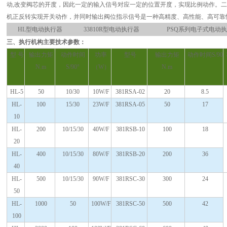
动,改变阀芯的开度，因此一定的输入信号对应一定的位置开度，实现比例动作。二位开
机正反转实现开关动作，并同时输出阀位指示信号是一种高精度、高性能、高可靠
HL型电动执行器
33810R型电动执行器
PSQ系列电子式电动
三、执行机构主要技术参数：
型 号
输出力矩
动作时间
功率
型号
输出力矩
动作时间S/90
N.m
S/90°
（W）
N.m
HL-5
50
10/30
10W/F
381RSA-02
20
8.5
HL-
100
15/30
23W/F
381RSA-05
50
17
10
HL-
200
10/15/30
40W/F
381RSB-10
100
18
20
HL-
400
10/15/30
80W/F
381RSB-20
200
36
40
HL-
500
10/15/30
90W/F
381RSC-30
300
24
50
HL-
1000
50
100W/F
381RSC-50
500
42
100