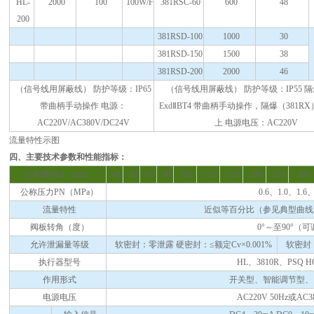
HL-
2000
100
100W/F
381RSC-60
600
48
200
381RSD-100
1000
30
381RSD-150
1500
38
381RSD-200
2000
46
（信号线用屏蔽线） 防护等级：IP65
（信号线用屏蔽线） 防护等级：IP55 
带曲柄手动操作 电源：
ExdⅡBT4 带曲柄手动操作，隔爆（381R
AC220V/AC380V/DC24V
上 电源电压：AC220V
流量特性示图
四、主要技术参数和性能指标：
公称通径D（mm）
40
50
65
80
100
125
150
200
250
300
公称压力PN（MPa）
0.6、1.0、1.6、
流量特性
近似等百分比（参见典型曲线
阀板转角（度）
0°～至90°（
允许泄漏量等级
软密封：零泄露 硬密封：≤额定Cv×0.001%
软密封：
执行器型号
HL、3810R、PSQ 
作用形式
开关型、智能调节型、
电源电压
AC220V 50Hz或AC38