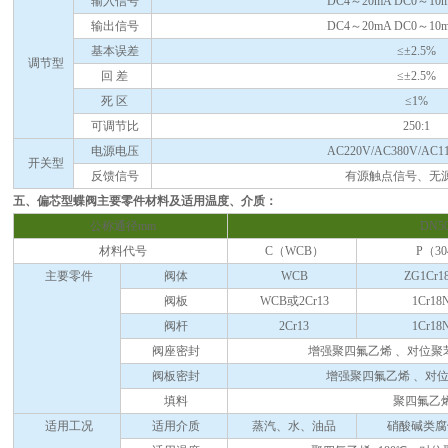
输入信号
DC4～20mA DC0～10m
输出信号
DC4～20mA DC0～10m
基本误差
≤±2.5%
调节型
回 差
≤±2.5%
死 区
≤1%
可调节比
250:1
电源电压
AC220V/AC380V/AC1
开关型
反馈信号
有源触点信号、无
五、偏芯型蝶阀主要零件材料及适用温度、介质：
公称通径mm
DN50
材料代号
C（WCB）
P（3
主要零件
阀体
WCB
ZG1Cr18
阀板
WCB或2Cr13
1Cr18N
阀杆
2Cr13
1Cr18N
阀座密封
增强聚四氟乙烯 、对位聚
阀板密封
增强聚四氟乙烯 、对
填料
聚四氟乙
适用工况
适用介质
蒸汽、水、油品
硝酸碱类腐