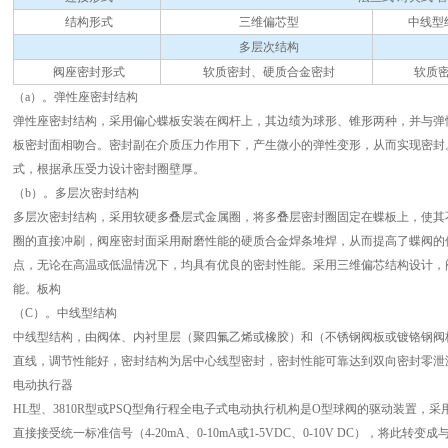
结构形式
三维偏芯型
中线型
多层次结构
阀座密封形式
软质密封、硬质合金密封
软质
（a）。弹性座密封结构
弹性座密封结构，采用偏心蝶板安装在阀杆上，其边绩为球形、锥形两种，并与弹性
板密封面相吻合。密封副在介质压力作用下，产生微小的弹性变形，从而实现密封
式，根据承压受力设计密封圈壁厚。
（b）。多层次密封结构
多层次密封结构，采用软硬多叠层式金属圈，将多叠层密封圈固定在蝶板上，使其
圈的直接冲刷，阀座密封面采用耐磨性能的硬质合金焊条堆焊，从而提高了蝶阀的
点，无论在高温或低温情况下，均具有优良的密封性能。采用三维偏芯结构设计，
能。板构
（C）。中线型结构
中线型结构，由阀体、内衬里层（聚四氟乙烯或橡胶）和（不锈钢阀板或镀铬钢阀
直线，调节性能好，密封结构为居中心线型密封，密封性能可靠达到双向密封零泄
电动执行器
HL型、3810R型或PSQ型角行程全电子式电动执行机构是O型球阀的驱动装置，采
直接接受统一标准信号（4-20mA、0-10mA或1-5VDC、0-10V DC），将此转