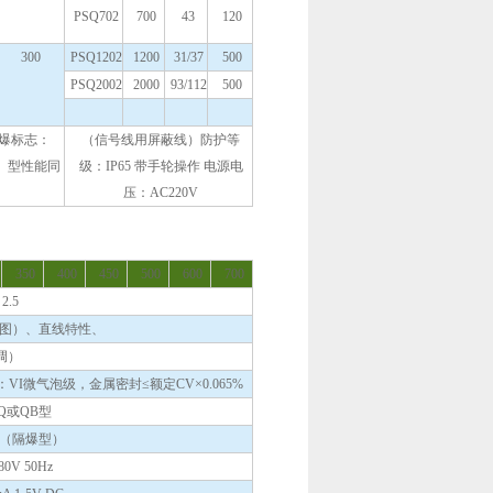
PSQ702
700
43
120
300
PSQ1202
1200
31/37
500
PSQ2002
2000
93/112
500
隔爆标志：
（信号线用屏蔽线）防护等
X）型性能同
级：IP65 带手轮操作 电源电
压：AC220V
350
400
450
500
600
700
2.5
图）、直线特性、
可调）
VI微气泡级，金属密封≤额定CV×0.065%
HQ或QB型
（隔爆型）
0V 50Hz