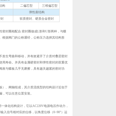
结构
二偏芯型
三维偏芯型
弹性座结构
密封
软质密封、硬质合金密封
密封圈相配合.密封圈做成L形和U形两种，与蝶
。根据阀门的公称通经，公称压力选择其结构形
不发生弯曲和移动，并有效避开了介质对叠层密封
使用寿命。并具有金属硬密封和弹性密封的双重优
阀座与蝶板几乎无磨擦，具有越关越紧的密封功
板）、阀轴组成，其介质流线型的结构设计近似于
漏，可以任意位置安装。
用一体化结构设计，它以AC220V电源电压作动力，
变成与输入信号相对应的位移，以角度位移（0~90°）运