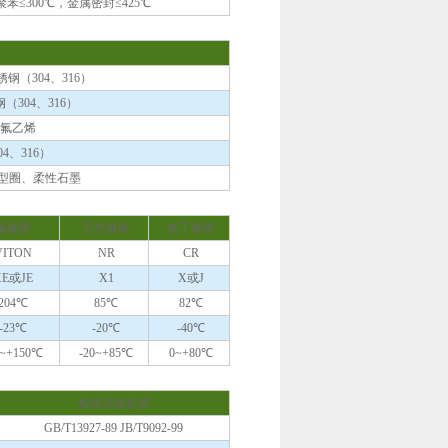
苯≤300℃，金属密封≤425℃
钢（304、316）
304、316）
氟乙烯
04、316）
型圈、柔性石墨
氟橡胶
天然橡胶
氯丁橡胶
VITON
NR
CR
XE或JE
X1
X或J
204℃
85℃
82℃
-23℃
-20℃
-40℃
3~+150℃
-20~+85℃
0~+80℃
检验试验标准
GB/T13927-89 JB/T9092-99