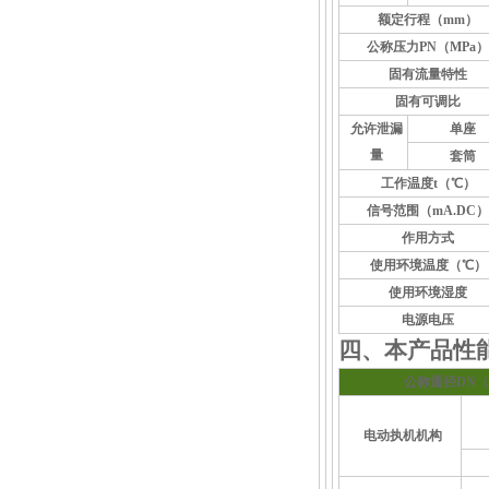
额定行程（mm）
公称压力PN（MPa）
固有流量特性
固有可调比
允许泄漏
单座
量
套筒
工作温度t（℃）
信号范围（mA.DC）
作用方式
使用环境温度（℃）
使用环境湿度
电源电压
四、本产品性能
公称通径DN（
电动执机机构