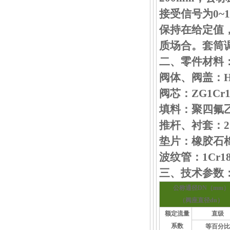
接受信号为0~1
保持在给定值
质场合。套筒
二、零件材料
阀体、阀盖：HT2
阀芯：ZG1Cr
填料：聚四氟
推杆、衬套：2C
垫片：橡胶石棉板
波纹管：1Cr18N
三、技术参数
公称通径DN（mm）
（阀座直径dn）
额定流量
直级
系数
等百分比