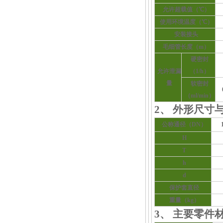
允许超载值（℃）
使用环境温度（℃）
安装接头
毛细管长度（m）
硬密封
允许泄漏
（1/h）
量
软密封
（ml/min）
2、 外形尺寸
公称通径（DN）
H
T
h
d
保护套直径
重量（kg）
3、 主要零件