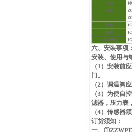
名称
材
阀体
ZG
ZG
阀座
1C
阀芯
1C
波纹管套
1C
六、安装事项
安装、使用与
（1）安装前
门。
（2）调温阀
（3）为使自
滤器，压力表
（4）传感器
订货须知：
一、①ZZWP