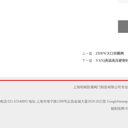
上一篇：
ZDRW大口径蝶阀
下一篇：
YJZQ高温高压硬密
上海明精防腐阀门制造有限公司专业
电话:021-63540895 地址:上海市海宁路1399号众昌金城大厦2619-2622室
GoogleSitemap
能制造网
I