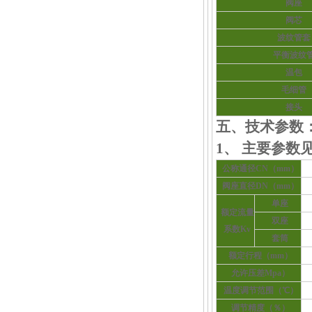
阀座
阀芯
波纹管套
平衡波纹
温包
毛细管
接头
五、技术参数
1、 主要参数
公称通径CN（mm）
阀座直径DN（mm）
单座
额定流量
双座
系数Kv
套筒
额定行程（mm）
允许压差Mpa）
温度调节范围（℃）
调节精度（％）