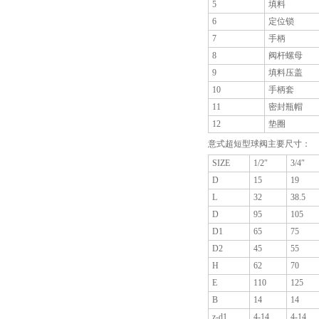
5
填料
6
定位锁
7
手柄
8
阀杆螺母
9
填料压盖
10
手柄套
11
密封瓶帽
12
垫圈
意式超短型球阀主要尺寸：
SIZE
1/2″
3/4″
D
15
19
L
32
38.5
D
95
105
D1
65
75
D2
45
55
H
62
70
E
110
125
B
14
14
z-d1
4-14
4-14