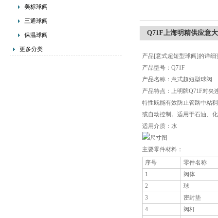
美标球阀
三通球阀
Q71F上海明精供应意
保温球阀
更多分类
产品[意式超短型球阀]的详细
产品型号：Q71F
产品名称：意式超短型球阀
产品特点：上明牌Q71F对
特性既能有效防止管路中粘稠
或自动控制。适用于石油、化工、
适用介质：水
主要零件材料：
序号
零件名称
1
阀体
2
球
3
密封垫
4
阀杆