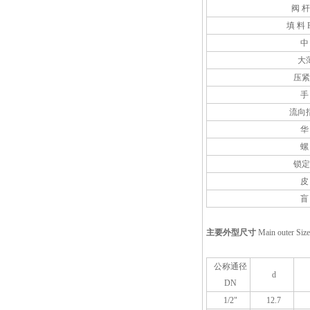
阀 杆 
填 料 P
中
大
压紧
手
流向
华
螺
锁定
皮
盲
主要外型尺寸
Main outer Size
公称通径
d
DN
1/2"
12.7