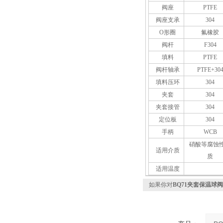
阀座
PTFE
阀座支承
304
O形圈
氟橡胶
阀杆
F304
填料
PTFE
阀杆轴承
PTFE+30
填料压环
304
夹套
304
夹套接管
304
定位板
304
手柄
WCB
硝酸等腐蚀
适用介质
质
适用温度
如果你对
BQ71夹套保温球阀