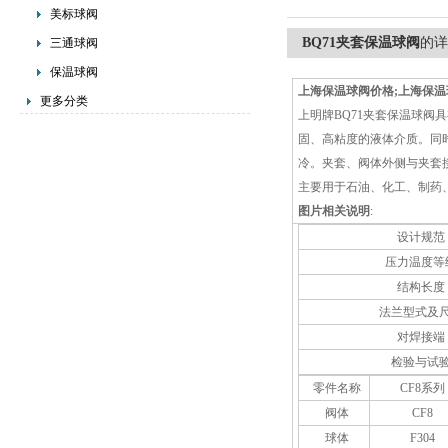
美标球阀
BQ71夹套保温球阀
的详
三通球阀
保温球阀
上海保温球阀价格;上海保温
更多分类
上明牌BQ71夹套保温球阀
固、高粘度的液体介质。同
冷。夹套、阀体外侧与夹套接
主要用于石油、化工、制药
图片相关说明
:
设计规范
压力温度等
结构长度
法兰型式及
对焊接端
检验与试
零件名称
CF8系列
阀体
CF8
球体
F304