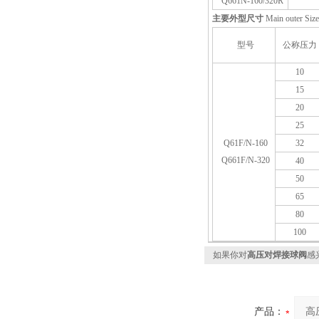
Q661N-160/320R
主要外型尺寸
Main outer Size
型号
公称压力
10
15
20
25
Q61F/N-160
32
Q661F/N-320
40
50
65
80
100
如果你对
高压对焊接球阀
感
产品：