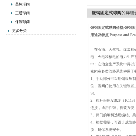
美标球阀
锻钢固定式球阀
的详细
三通球阀
保温球阀
锻钢固定式球阀价格;锻钢
更多分类
用途及特点 Purpose and Feat
在石油、天然气、煤炭和矿
电、火电和核电的电力生产
中；在治金生产系统中得以
密闭在各类管路系统种用于
1、手动部分可采用钢板压
位，当阀门使用在关键装置
识。
2、阀杆采用A182F（1C
连接，通用性强，拆装方便
3、阀门的填料选用编结、
4、根据需要，可设计成防
质，确保系统安全。