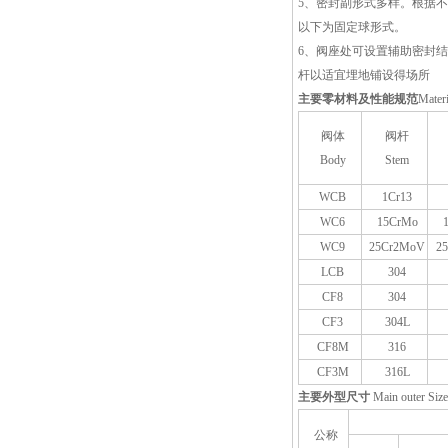
5、密封副形式多样。根据不
以下为固定球形式。
6、阀座处可设置辅助密封
杆以适宜埋地铺设得场所
主要零材料及性能规范
Materi
阀体
阀杆
Body
Stem
WCB
1Cr13
WC6
15CrMo
WC9
25Cr2MoV
2
LCB
304
CF8
304
CF3
304L
CF8M
316
CF3M
316L
主要外型尺寸
Main outer Size
公称