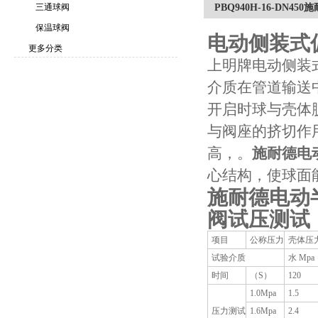
三通球阀
PBQ940H-16-DN45
保温球阀
电动侧装式
更多分类
上明牌电动侧装
介质在管道输送
开启时球与壳体
与阀座的挤切作
高，。
施耐德电动半
心结构，使球面
施耐德电动半球
阀
试压测试
项目
公称压力
壳体压
试验介质
水 Mpa
时间
（S）
120
1.0Mpa
1.5
压力测试
1.6Mpa
2.4