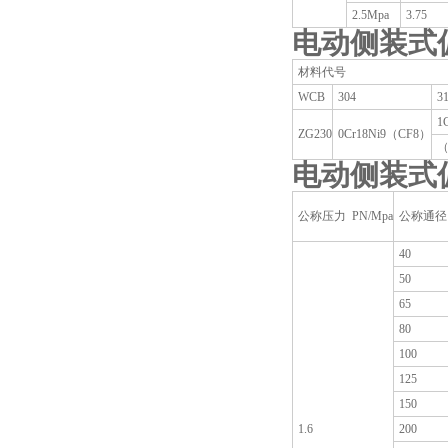
2.5Mpa
3.75
电动侧装式
材料代号
WCB
304
3
1
ZG230
0Cr18Ni9（CF8）
（
电动侧装式
公称压力 PN/Mpa
公称通径 
40
50
65
80
100
125
150
1.6
200