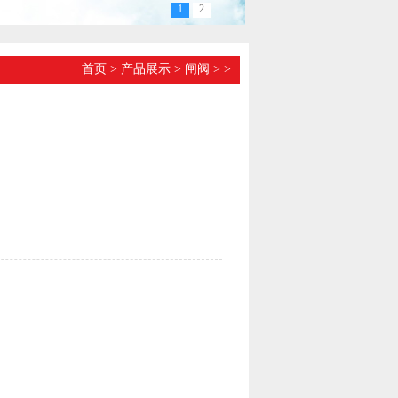
1
2
首页
>
产品展示
>
闸阀
>
>