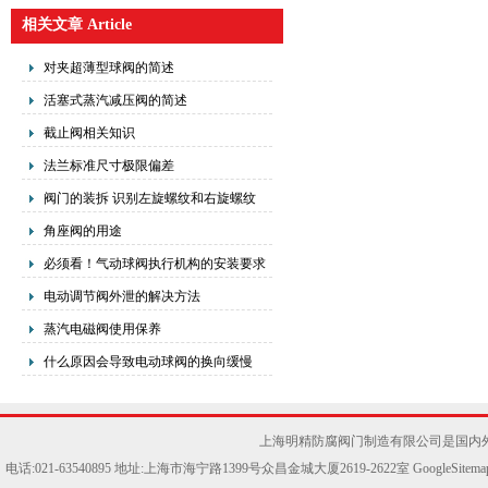
相关文章 Article
对夹超薄型球阀的简述
活塞式蒸汽减压阀的简述
截止阀相关知识
法兰标准尺寸极限偏差
阀门的装拆 识别左旋螺纹和右旋螺纹
角座阀的用途
必须看！气动球阀执行机构的安装要求
和注意事项了解
电动调节阀外泄的解决方法
蒸汽电磁阀使用保养
什么原因会导致电动球阀的换向缓慢
上海明精防腐阀门制造有限公司是国内
电话:021-63540895 地址:上海市海宁路1399号众昌金城大厦2619-2622室
GoogleSitema