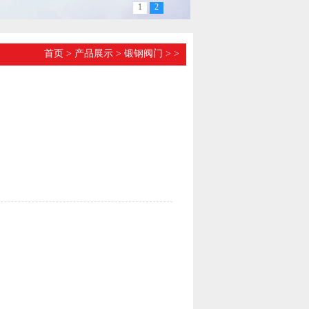
1
2
首页
>
产品展示
>
锻钢阀门
>
>