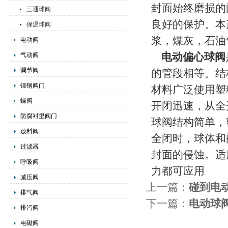
封面始终磨损的
三通球阀
良好的保护。本
保温球阀
浆，煤灰，石油
电动阀
电动偏心球阀
气动阀
调节阀
的管段相等。结
锻钢阀门
材料广泛使用塑
蝶阀
开闭迅速，从全
防腐衬里阀门
球阀结构简单，
放料阀
全闭时，球体和
过滤器
封面的侵蚀。适
呼吸阀
力都可应用
减压阀
上一篇：
碰到电
排气阀
下一篇：
电动球
排污阀
电磁阀