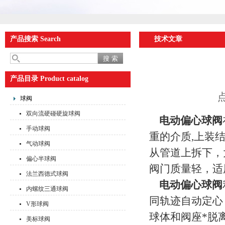
产品搜索 Search
技术文章
产品目录 Product catalog
点
球阀
双向流硬碰硬旋球阀
电动偏心球阀
手动球阀
重的介质,上装
气动球阀
从管道上拆下，
偏心半球阀
阀门质量轻，适
法兰西德式球阀
电动偏心球阀
内螺纹三通球阀
同轨迹自动定心
V形球阀
球体和阀座*脱
美标球阀