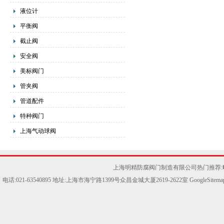
液位计
平衡阀
截止阀
安全阀
美标阀门
管夹阀
管道配件
特种阀门
上海气动球阀
上海明精防腐阀门制造有限公司热门推荐:
电话:021-63540895 地址:上海市海宁路1399号众昌金城大厦2619-2622室
GoogleSitema