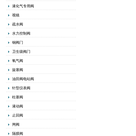
液化气专用阀
视镜
疏水阀
水力控制阀
铜阀门
卫生级阀门
氧气阀
旋塞阀
油田阀电站阀
针型仪表阀
柱塞阀
液动阀
止回阀
闸阀
隔膜阀