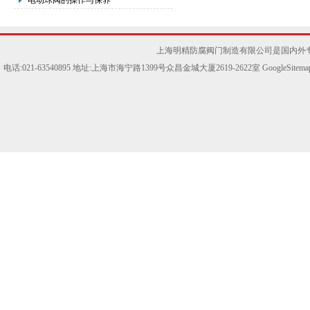
电动球阀的操作与保养
上海明精防腐阀门制造有限公司是国内外
电话:021-63540895 地址:上海市海宁路1399号众昌金城大厦2619-2622室
GoogleSitema