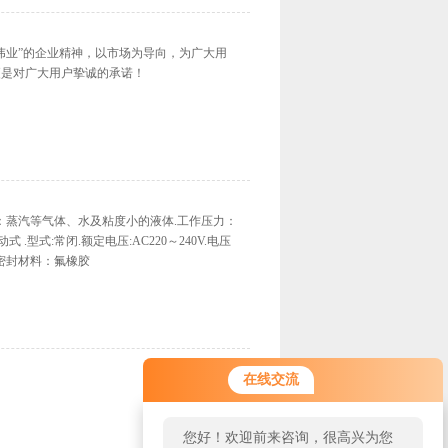
伟业”的企业精神，以市场为导向，为广大用
更是对广大用户挚诚的承诺！
质：蒸汽等气体、水及粘度小的液体.工作压力：
动式 .型式:常闭.额定电压:AC220～240V.电压
次.密封材料：氟橡胶
在线交流
您好！欢迎前来咨询，很高兴为您