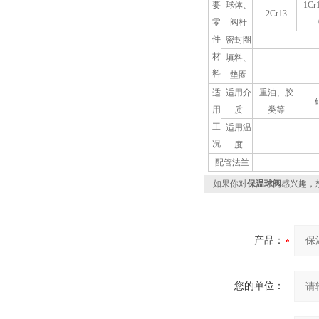
要
球体、
1Cr
2Cr13
零
阀杆
件
密封圈
材
填料、
料
垫圈
适
适用介
重油、胶
用
质
类等
工
适用温
况
度
配管法兰
如果你对
保温球阀
感兴趣，
产品：
您的单位：