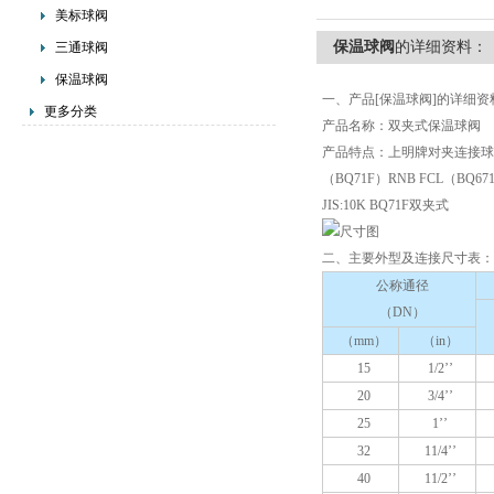
美标球阀
保温球阀
的详细资料：
三通球阀
保温球阀
一、产品[保温球阀]的详细资
更多分类
产品名称：双夹式保温球阀
产品特点：上明牌对夹连接球
（BQ71F）RNB FCL（BQ671
JIS:10K BQ71F双夹式
二、主要外型及连接尺寸表
：
公称通径
（DN）
（mm）
（in）
15
1/2’’
20
3/4’’
25
1’’
32
11/4’’
40
11/2’’