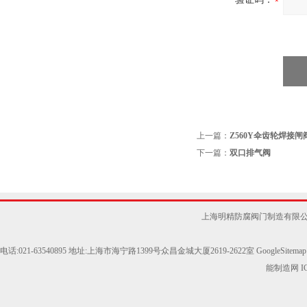
上一篇：
Z560Y伞齿轮焊接闸
下一篇：
双口排气阀
上海明精防腐阀门制造有限
电话:021-63540895 地址:上海市海宁路1399号众昌金城大厦2619-2622室
GoogleSitemap
能制造网
I