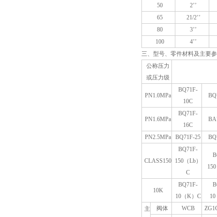
50
2’’
65
21/2’’
80
3’’
100
4’’
三、型号、零件材料及主要参
公称压力
或压力级
BQ71F-
PN1.0MPa
BQ
10C
BQ71F-
PN1.6MPa
BA
16C
PN2.5MPa
BQ71F-25
BQ
BQ71F-
B
CLASS150
150（Lb）
15
C
BQ71F-
B
10K
10（K）C
1
阀体
WCB
ZG1C
主