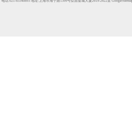
电话:021-63540895 地址:上海市海宁路1399号众昌金城大厦2619-2622室
GoogleSitema