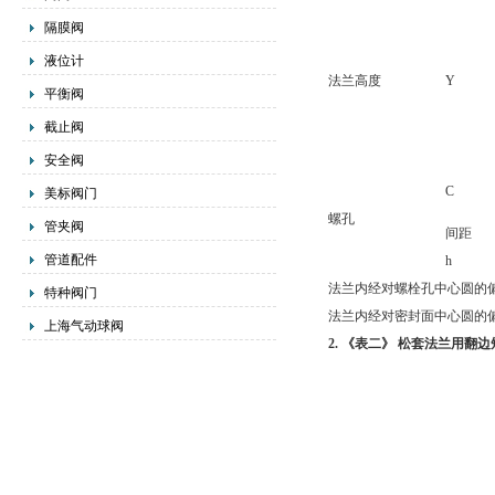
隔膜阀
液位计
法兰高度
Y
平衡阀
截止阀
安全阀
C
美标阀门
螺孔
管夹阀
间距
管道配件
h
法兰内经对螺栓孔中心圆的
特种阀门
法兰内经对密封面中心圆的
上海气动球阀
2. 《表二》 松套法兰用翻边短