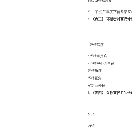
翻边或槽底厚度
注：① 短节厚度下偏差部应超
3. 《表三》 环槽密封面尺寸极
>环槽深度
>环槽顶宽度
>环槽中心圆直径
环槽角度
环槽圆角
密封面外径
4. 《表四》 公称直径 DN≥6
外径
内经