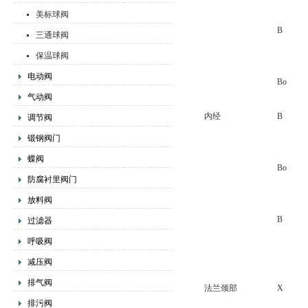
美标球阀
B
三通球阀
保温球阀
电动阀
Bo
气动阀
内经
B
调节阀
锻钢阀门
蝶阀
Bo
防腐衬里阀门
放料阀
B
过滤器
呼吸阀
减压阀
排气阀
法兰颈部
X
排污阀