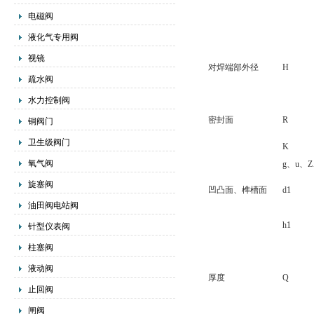
电磁阀
液化气专用阀
视镜
对焊端部外径
H
疏水阀
水力控制阀
密封面
R
铜阀门
卫生级阀门
K
氧气阀
g、u、
旋塞阀
凹凸面、榫槽面
d1
油田阀电站阀
h1
针型仪表阀
柱塞阀
液动阀
厚度
Q
止回阀
闸阀