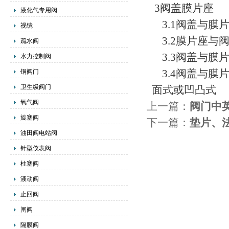
3阀盖膜片座
液化气专用阀
3.1阀盖与膜
视镜
3.2膜片座与
疏水阀
3.3阀盖与膜片
水力控制阀
3.4阀盖与膜
铜阀门
卫生级阀门
面式或凹凸式
氧气阀
上一篇：
阀门中
旋塞阀
下一篇：
垫片、
油田阀电站阀
针型仪表阀
柱塞阀
液动阀
止回阀
闸阀
隔膜阀