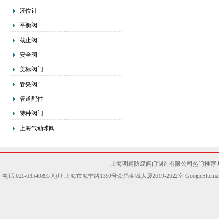
液位计
平衡阀
截止阀
安全阀
美标阀门
管夹阀
管道配件
特种阀门
上海气动球阀
上海明精防腐阀门制造有限公司热门推荐:
电话:021-63540895 地址:上海市海宁路1399号众昌金城大厦2619-2622室
GoogleSitema