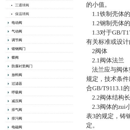
的小值。
三通球阀
1.1铁制壳体的
保温球阀
1.2钢制壳体的
电动阀
1.3对于GB/T
气动阀
调节阀
有关标准或设计
锻钢阀门
2阀体
蝶阀
2.1阀体法兰
防腐衬里阀门
法兰应与阀体整体
放料阀
规定，技术条件应
过滤器
合GB/T9113
呼吸阀
2.2阀体结构
减压阀
2.3阀体的zui
排气阀
表3的规定，铸钢件
排污阀
定。
电磁阀