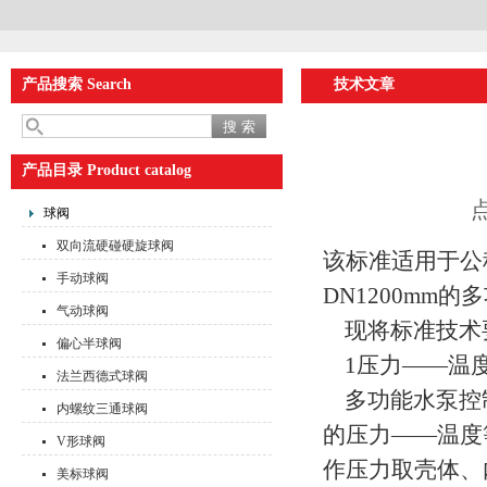
产品搜索 Search
技术文章
产品目录 Product catalog
点
球阀
双向流硬碰硬旋球阀
该标准适用于公称压
手动球阀
DN1200mm
气动球阀
现将标准技术
偏心半球阀
1压力——温
法兰西德式球阀
多功能水泵控
内螺纹三通球阀
的压力——温度
V形球阀
作压力取壳体、
美标球阀