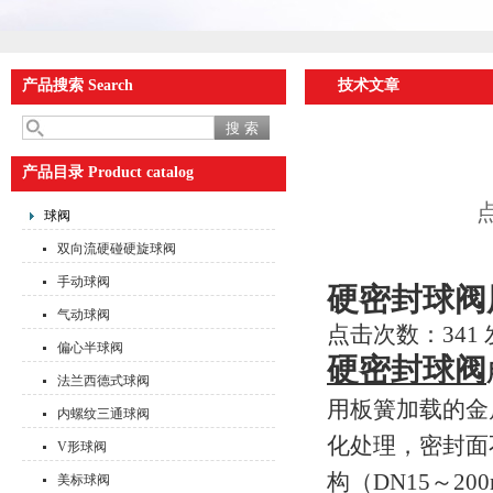
产品搜索 Search
技术文章
产品目录 Product catalog
点
球阀
双向流硬碰硬旋球阀
手动球阀
硬密封球阀
气动球阀
点击次数：341 发
偏心半球阀
硬密封球阀
法兰西德式球阀
用板簧加载的金
内螺纹三通球阀
化处理，密封面
V形球阀
构
（DN15～2
美标球阀