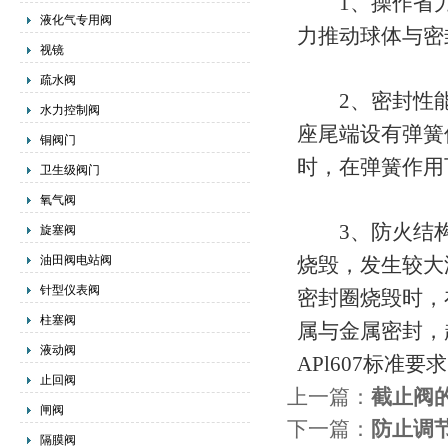
1、操作省力
液化气专用阀
力推动球体与密
视镜
疏水阀
2、密封性能可
水力控制阀
座尾端设有弹簧
铜阀门
时，在弹簧作用
卫生级阀门
氧气阀
3、防火结构
旋塞阀
油田阀电站阀
烧毁，发生较大
针型仪表阀
密封圈烧毁时，
柱塞阀
属与金属密封，
液动阀
APl607标准要
止回阀
上一篇：
截止阀
闸阀
下一篇：
防止调
隔膜阀