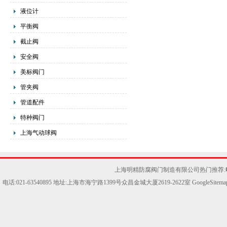
液位计
平衡阀
截止阀
安全阀
美标阀门
管夹阀
管道配件
特种阀门
上海气动球阀
上海明精防腐阀门制造有限公司热门推荐:
电话:021-63540895 地址:上海市海宁路1399号众昌金城大厦2619-2622室
GoogleSitema