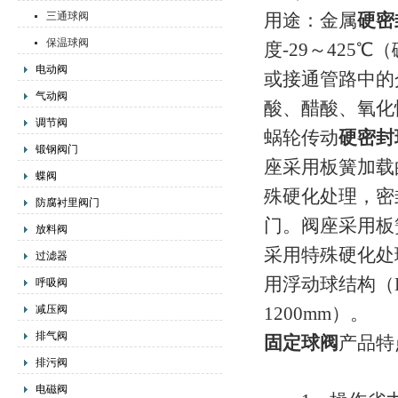
三通球阀
用途：金属
硬密
保温球阀
度-29～425
电动阀
或接通管路中的
气动阀
酸、醋酸、氧化
调节阀
蜗轮传动
硬密封
锻钢阀门
座采用板簧加载
蝶阀
殊硬化处理，密
防腐衬里阀门
门。阀座采用板
放料阀
采用特殊硬化处
过滤器
用浮动球结构
（
呼吸阀
减压阀
1200mm）。
排气阀
固定球阀
产品特
排污阀
电磁阀