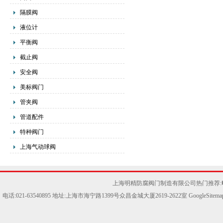
隔膜阀
液位计
平衡阀
截止阀
安全阀
美标阀门
管夹阀
管道配件
特种阀门
上海气动球阀
上海明精防腐阀门制造有限公司热门推荐:
电话:021-63540895 地址:上海市海宁路1399号众昌金城大厦2619-2622室
GoogleSitema