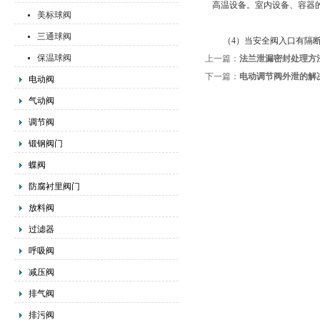
高温设备。室内设备、容器
美标球阀
三通球阀
（4）当安全阀入口有隔断
保温球阀
上一篇：
法兰泄漏密封处理方
下一篇：
电动调节阀外泄的解
电动阀
气动阀
调节阀
锻钢阀门
蝶阀
防腐衬里阀门
放料阀
过滤器
呼吸阀
减压阀
排气阀
排污阀