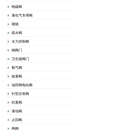
电磁阀
液化气专用阀
视镜
疏水阀
水力控制阀
铜阀门
卫生级阀门
氧气阀
旋塞阀
油田阀电站阀
针型仪表阀
柱塞阀
液动阀
止回阀
闸阀