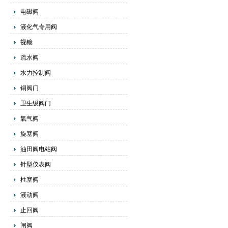
电磁阀
液化气专用阀
视镜
疏水阀
水力控制阀
铜阀门
卫生级阀门
氧气阀
旋塞阀
油田阀电站阀
针型仪表阀
柱塞阀
液动阀
止回阀
闸阀