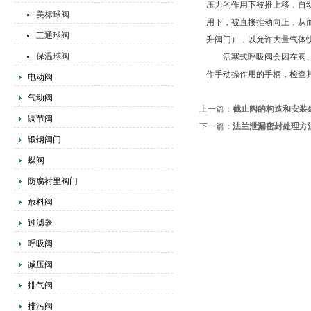
压力的作用下被推上移，自动
美标球阀
用下，被直接推动向上，从
三通球阀
升阀门），以允许大量气体
保温球阀
活塞式呼吸阀会因在阀、阀
作手动操作用的手柄，检查
电动阀
气动阀
上一篇：
截止阀的构造和安装
调节阀
下一篇：
法兰泄漏密封处理方
锻钢阀门
蝶阀
防腐衬里阀门
放料阀
过滤器
呼吸阀
减压阀
排气阀
排污阀