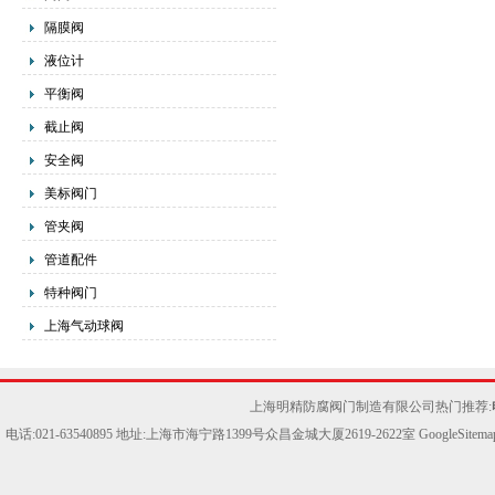
隔膜阀
液位计
平衡阀
截止阀
安全阀
美标阀门
管夹阀
管道配件
特种阀门
上海气动球阀
上海明精防腐阀门制造有限公司热门推荐:
电话:021-63540895 地址:上海市海宁路1399号众昌金城大厦2619-2622室
GoogleSitema