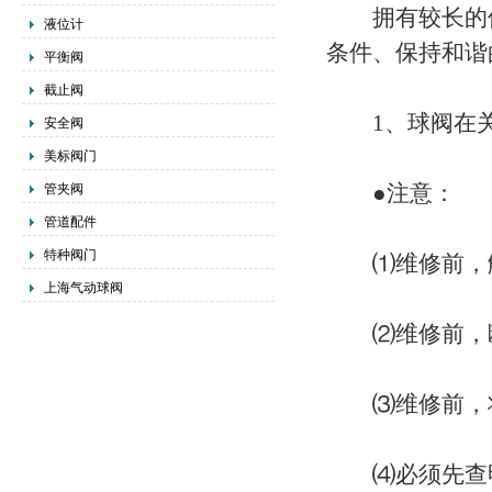
拥有较长的使
液位计
条件、保持和谐
平衡阀
截止阀
1、球阀在关
安全阀
美标阀门
●注意：
管夹阀
管道配件
特种阀门
⑴维修前，解
上海气动球阀
⑵维修前，断
⑶维修前，将
⑷必须先查明