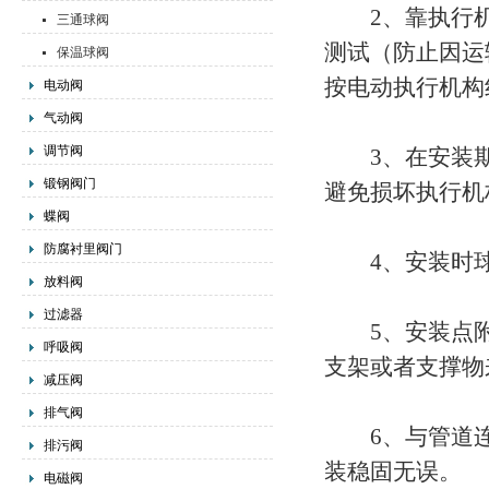
2、靠执行机
三通球阀
测试（防止因运
保温球阀
按电动执行机构
电动阀
气动阀
调节阀
3、在安装期
锻钢阀门
避免损坏执行机
蝶阀
防腐衬里阀门
4、安装时球
放料阀
过滤器
5、安装点附
呼吸阀
支架或者支撑物
减压阀
排气阀
6、与管道连
排污阀
装稳固无误。
电磁阀