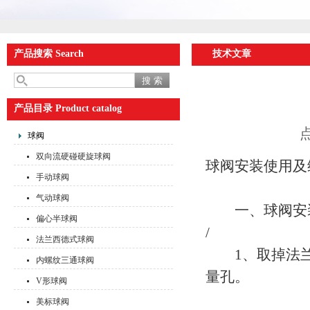
产品搜索 Search
技术文章
产品目录 Product catalog
点
球阀
双向流硬碰硬旋球阀
球阀安装使用及
手动球阀
气动球阀
一、球阀安
偏心半球阀
/
法兰西德式球阀
1、取掉法兰
内螺纹三通球阀
量孔。
V形球阀
美标球阀