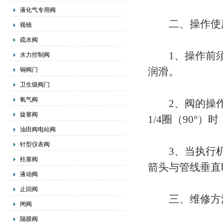
液化气专用阀
二、操作使
视镜
疏水阀
1、操作前须
水力控制阀
润滑。
铜阀门
卫生级阀门
氧气阀
2、阀的操作
旋塞阀
1/4圈（90°
油田阀电站阀
针型仪表阀
3、当执行机
柱塞阀
箭头与管线垂直
液动阀
止回阀
三、维修方
闸阀
隔膜阀