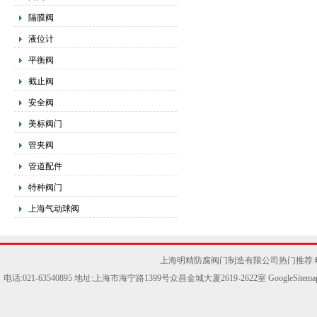
隔膜阀
液位计
平衡阀
截止阀
安全阀
美标阀门
管夹阀
管道配件
特种阀门
上海气动球阀
上海明精防腐阀门制造有限公司热门推荐:
电话:021-63540895 地址:上海市海宁路1399号众昌金城大厦2619-2622室
GoogleSitema