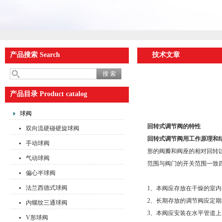
产品搜索 Search
技术文章
产品目录 Product catalog
球阀
回转式调节阀的特性
双向流硬碰硬旋球阀
回转式调节阀用
工作原理和
手动球阀
形的阀瓣和阀座的相对回转
气动球阀
范围与阀门的开关范围一致
偏心半球阀
法兰西德式球阀
1、本阀应存放在干燥的室
2、长期存放的调节阀应定
内螺纹三通球阀
3、本阀应安装在水平管道
V形球阀