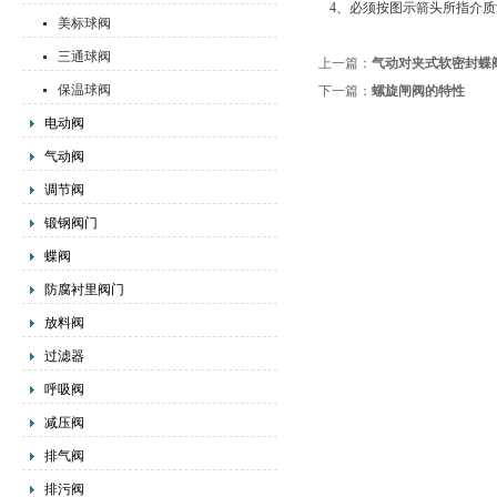
4、必须按图示箭头所指介
美标球阀
三通球阀
上一篇：
气动对夹式软密封蝶
保温球阀
下一篇：
螺旋闸阀的特性
电动阀
气动阀
调节阀
锻钢阀门
蝶阀
防腐衬里阀门
放料阀
过滤器
呼吸阀
减压阀
排气阀
排污阀