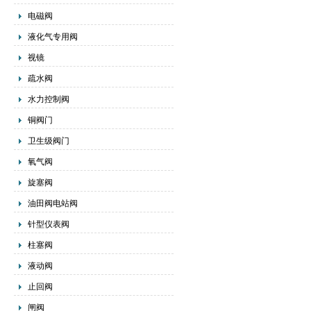
电磁阀
液化气专用阀
视镜
疏水阀
水力控制阀
铜阀门
卫生级阀门
氧气阀
旋塞阀
油田阀电站阀
针型仪表阀
柱塞阀
液动阀
止回阀
闸阀