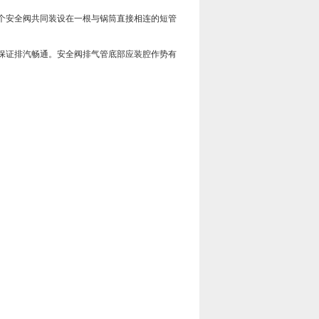
个安全阀共同装设在一根与锅筒直接相连的短管
保证排汽畅通。安全阀排气管底部应装腔作势有