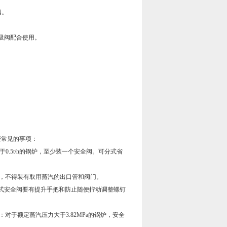
阀。
吸阀配合使用。
常见的事项：
0.5t/h的锅炉，至少装一个安全阀。可分式省
，不得装有取用蒸汽的出口管和阀门。
式安全阀要有提升手把和防止随便拧动调整螺钉
对于额定蒸汽压力大于3.82MPa的锅炉，安全