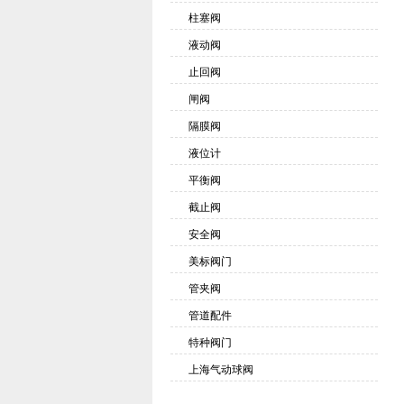
柱塞阀
液动阀
止回阀
闸阀
隔膜阀
液位计
平衡阀
截止阀
安全阀
美标阀门
管夹阀
管道配件
特种阀门
上海气动球阀