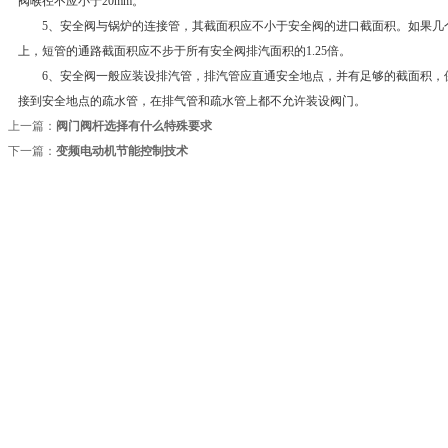
阀喉径不应小于20mm。
5、安全阀与锅炉的连接管，其截面积应不小于安全阀的进口截面积。如果几
上，短管的通路截面积应不步于所有安全阀排汽面积的1.25倍。
6、安全阀一般应装设排汽管，排汽管应直通安全地点，并有足够的截面积，
接到安全地点的疏水管，在排气管和疏水管上都不允许装设阀门。
上一篇：
阀门阀杆选择有什么特殊要求
下一篇：
变频电动机节能控制技术