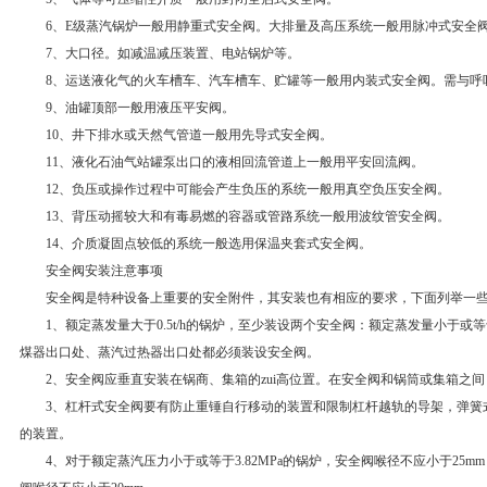
6、E级蒸汽锅炉一般用静重式安全阀。大排量及高压系统一般用脉冲式安全
7、大口径。如减温减压装置、电站锅炉等。
8、运送液化气的火车槽车、汽车槽车、贮罐等一般用内装式安全阀。需与呼
9、油罐顶部一般用液压平安阀。
10、井下排水或天然气管道一般用先导式安全阀。
11、液化石油气站罐泵出口的液相回流管道上一般用平安回流阀。
12、负压或操作过程中可能会产生负压的系统一般用真空负压安全阀。
13、背压动摇较大和有毒易燃的容器或管路系统一般用波纹管安全阀。
14、介质凝固点较低的系统一般选用保温夹套式安全阀。
安全阀安装注意事项
安全阀是特种设备上重要的安全附件，其安装也有相应的要求，下面列举一些
1、额定蒸发量大于0.5t/h的锅炉，至少装设两个安全阀：额定蒸发量小于或等于
煤器出口处、蒸汽过热器出口处都必须装设安全阀。
2、安全阀应垂直安装在锅商、集箱的zui高位置。在安全阀和锅筒或集箱之间
3、杠杆式安全阀要有防止重锤自行移动的装置和限制杠杆越轨的导架，弹簧
的装置。
4、对于额定蒸汽压力小于或等于3.82MPa的锅炉，安全阀喉径不应小于25mm：