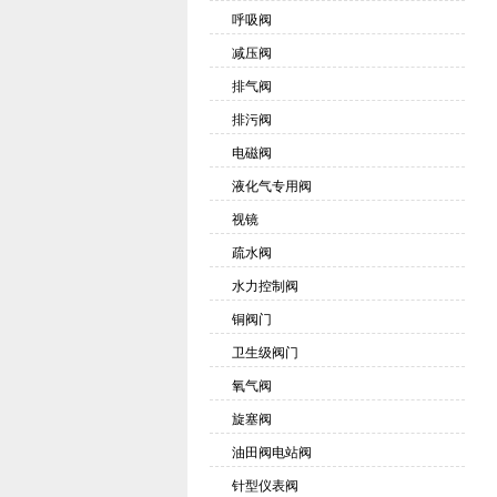
呼吸阀
减压阀
排气阀
排污阀
电磁阀
液化气专用阀
视镜
疏水阀
水力控制阀
铜阀门
卫生级阀门
氧气阀
旋塞阀
油田阀电站阀
针型仪表阀