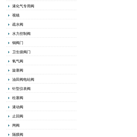
液化气专用阀
视镜
疏水阀
水力控制阀
铜阀门
卫生级阀门
氧气阀
旋塞阀
油田阀电站阀
针型仪表阀
柱塞阀
液动阀
止回阀
闸阀
隔膜阀