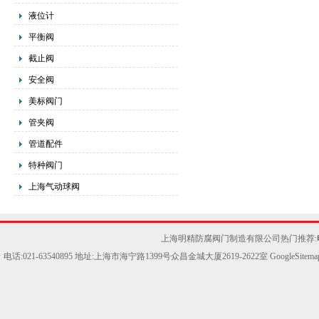
液位计
平衡阀
截止阀
安全阀
美标阀门
管夹阀
管道配件
特种阀门
上海气动球阀
上海明精防腐阀门制造有限公司热门推荐:
电话:021-63540895 地址:上海市海宁路1399号众昌金城大厦2619-2622室
GoogleSitema