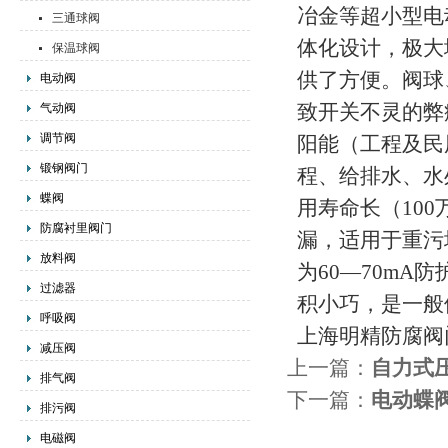
冶金等超小型电
三通球阀
体化设计，极大
保温球阀
供了方便。阀球
电动阀
致开关不灵的弊
气动阀
调节阀
阳能（工程及民
锻钢阀门
程、给排水、水
蝶阀
用寿命长（10
防腐衬里阀门
漏，适用于重污垢
放料阀
为60—70m
过滤器
积小巧，是一般体
呼吸阀
上海明精防腐阀
减压阀
上一篇：
自力式
排气阀
下一篇：
电动蝶
排污阀
电磁阀