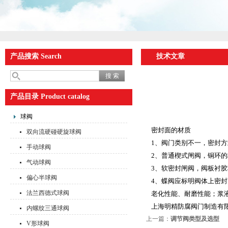
产品搜索 Search
技术文章
产品目录 Product catalog
球阀
密封面的材质
双向流硬碰硬旋球阀
1、阀门类别不一，密封
手动球阀
2、普通楔式闸阀，铜环
气动球阀
3、软密封闸阀，阀板衬
偏心半球阀
4、蝶阀应标明阀体上密
法兰西德式球阀
老化性能、耐磨性能；浆
上海明精防腐阀门制造有
内螺纹三通球阀
上一篇：
调节阀类型及选型
V形球阀