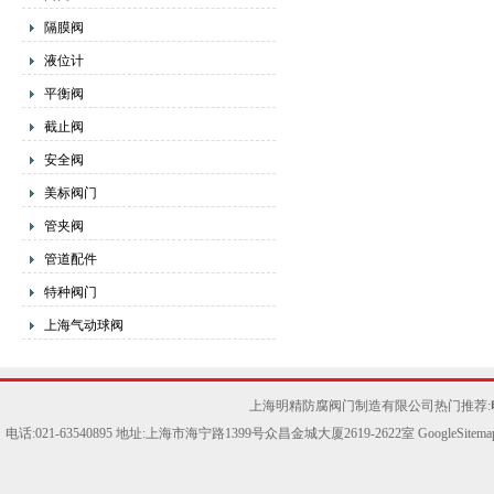
隔膜阀
液位计
平衡阀
截止阀
安全阀
美标阀门
管夹阀
管道配件
特种阀门
上海气动球阀
上海明精防腐阀门制造有限公司热门推荐:
电话:021-63540895 地址:上海市海宁路1399号众昌金城大厦2619-2622室
GoogleSitema