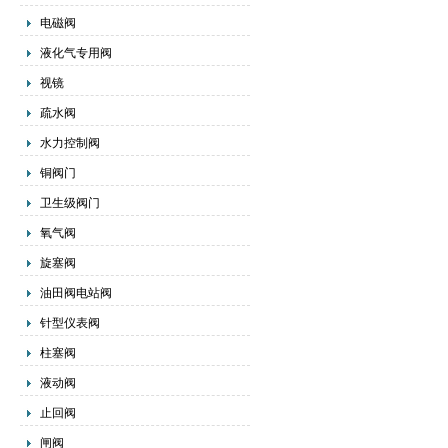
电磁阀
液化气专用阀
视镜
疏水阀
水力控制阀
铜阀门
卫生级阀门
氧气阀
旋塞阀
油田阀电站阀
针型仪表阀
柱塞阀
液动阀
止回阀
闸阀