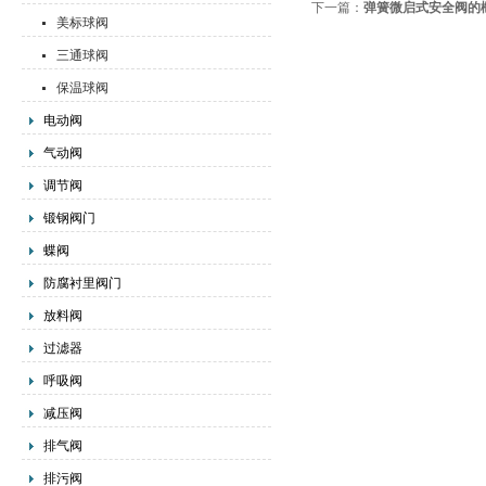
下一篇：
弹簧微启式安全阀的
美标球阀
三通球阀
保温球阀
电动阀
气动阀
调节阀
锻钢阀门
蝶阀
防腐衬里阀门
放料阀
过滤器
呼吸阀
减压阀
排气阀
排污阀