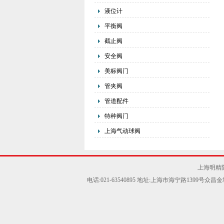
液位计
平衡阀
截止阀
安全阀
美标阀门
管夹阀
管道配件
特种阀门
上海气动球阀
上海明精
电话:021-63540895 地址:上海市海宁路1399号众昌金