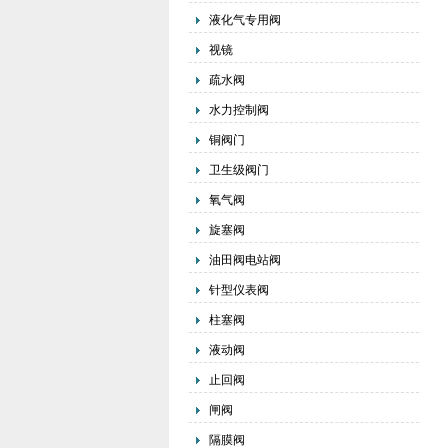
液化气专用阀
视镜
疏水阀
水力控制阀
铜阀门
卫生级阀门
氧气阀
旋塞阀
油田阀电站阀
针型仪表阀
柱塞阀
液动阀
止回阀
闸阀
隔膜阀