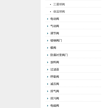
三通球阀
保温球阀
电动阀
气动阀
调节阀
锻钢阀门
蝶阀
防腐衬里阀门
放料阀
过滤器
呼吸阀
减压阀
排气阀
排污阀
电磁阀