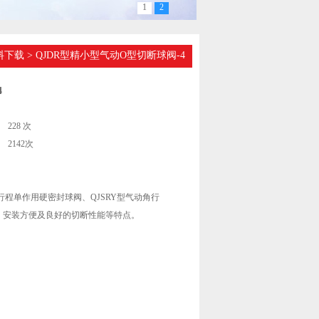
1
2
料下载
> QJDR型精小型气动O型切断球阀-4
4
228 次
2142次
行程单作用硬密封球阀、QJSRY型气动角行
、安装方便及良好的切断性能等特点。