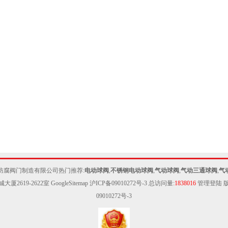
防腐阀门制造有限公司热门推荐:
电动球阀
,
不锈钢电动球阀
,
气动球阀
,
气动三通球阀
,
气
城大厦2619-2622室
GoogleSitemap
沪ICP备09010272号-3
总访问量:
1838016
管理登陆
版
09010272号-3