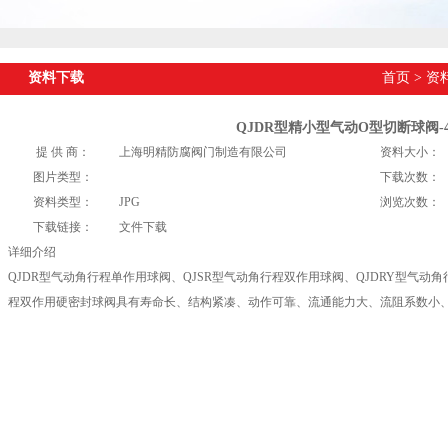
资料下载
首页
>
资
QJDR型精小型气动O型切断球阀-
提 供 商：
上海明精防腐阀门制造有限公司
资料大小：
图片类型：
下载次数：
资料类型：
JPG
浏览次数：
下载链接：
文件下载
详细介绍
QJDR型气动角行程单作用球阀、QJSR型气动角行程双作用球阀、QJDRY型气动角
程双作用硬密封球阀具有寿命长、结构紧凑、动作可靠、流通能力大、流阻系数小